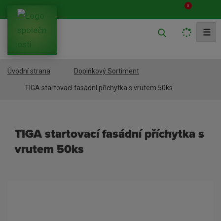
0
V
☰
y
h
Úvodní strana
Doplňkový Sortiment
l
e
TIGA startovací fasádní příchytka s vrutem 50ks
d
a
TIGA startovací fasádní příchytka s
t
vrutem 50ks