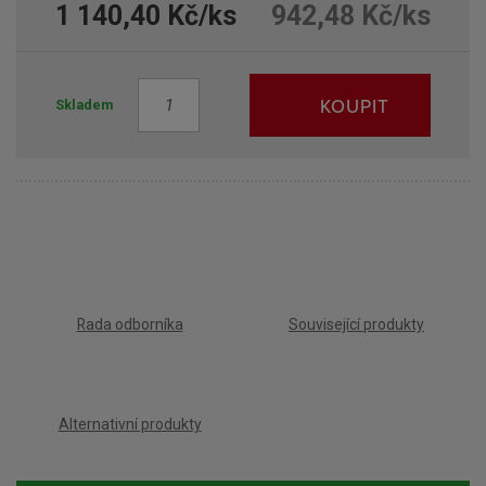
1 140,40 Kč/ks
942,48 Kč/ks
Z
KOUPIT
Skladem
m
ě
n
i
t
p
o
č
e
Rada odborníka
Související produkty
t
Alternativní produkty