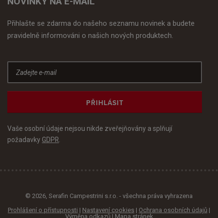
NOVINKY NA E-MAIL
Přihlašte se zdarma do našeho seznamu novinek a budete
pravidelně informováni o našich nových produktech.
PŘIHLÁSIT
Vaše osobní údaje nejsou nikde zveřejňovány a splňují
požadavky
GDPR
.
© 2026, Serafin Campestrini s.r.o. - všechna práva vyhrazena
Prohlášení o přístupnosti
|
Nastavení cookies
|
Ochrana osobních údajů
|
Výměna odkazů
|
Mapa stránek