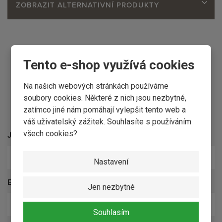
ZOBRAZIT ALTERNATIVNÍ PRODUKTY
Tento e-shop využívá cookies
Na našich webových stránkách používáme
soubory cookies. Některé z nich jsou nezbytné,
Kontaktní formulář
zatímco jiné nám pomáhají vylepšit tento web a
váš uživatelský zážitek. Souhlasíte s používáním
všech cookies?
Jméno a příjmení
*
Nastavení
E-mail
*
Jen nezbytné
Souhlasím