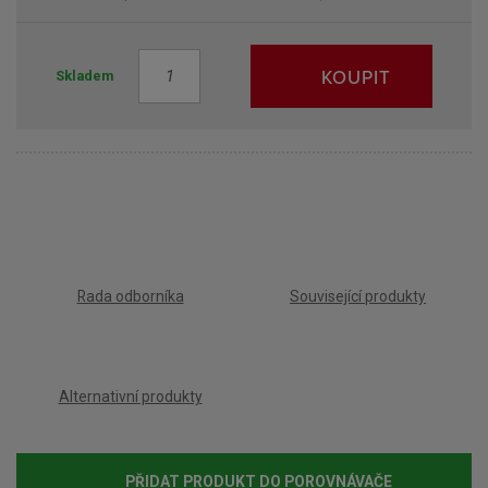
Z
KOUPIT
Skladem
m
ě
n
i
t
p
o
č
e
Rada odborníka
Související produkty
t
Alternativní produkty
PŘIDAT PRODUKT DO POROVNÁVAČE