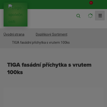
0
V
☰
y
h
Úvodní strana
Doplňkový Sortiment
l
e
TIGA fasádní příchytka s vrutem 100ks
d
a
TIGA fasádní příchytka s vrutem
t
100ks