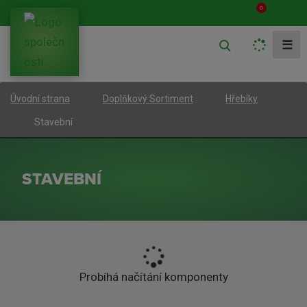
0
V
☰
y
h
Úvodní strana
Doplňkový Sortiment
Hřebíky
l
e
Stavební
d
a
STAVEBNÍ
t
Probíhá načítání komponenty