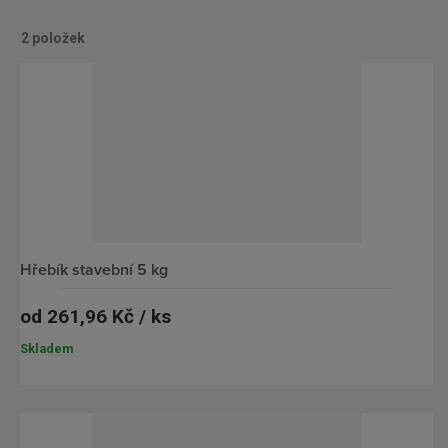
2
položek
O
Ř
b
á
r
d
á
k
z
o
k
v
o
ý
v
v
hřebík stavební 5 kg
ý
ý
od
261,96 Kč / ks
v
p
ý
i
Skladem
p
s
i
s