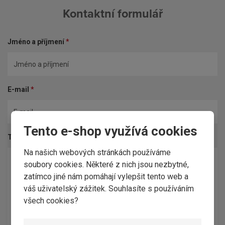
Kontaktní formulář
Jméno a příjmení
*
E-mail
*
Tento e-shop využívá cookies
Text dotazu
*
Na našich webových stránkách používáme
soubory cookies. Některé z nich jsou nezbytné,
zatímco jiné nám pomáhají vylepšit tento web a
váš uživatelský zážitek. Souhlasíte s používáním
všech cookies?