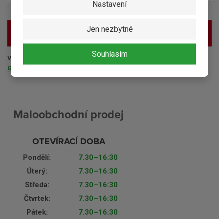
Nastavení
Jen nezbytné
ODESLAT ZPRÁVU
Souhlasím
Vaše osobní údaje nejsou nikde zveřejňovány a splňují požadavky
GDPR
.
Maloobchodní prodej
OTEVÍRACÍ DOBA
Pondělí:
7.30–16:30
Úterý:
7.30–16:30
Středa:
7.30–16:30
Čtvrtek:
7.30–16:30
Pátek:
7.30–16:30