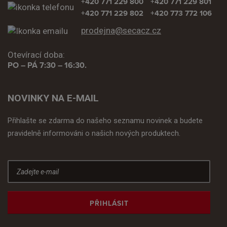
+420 771 229 800
+420 771 229 801
+420 771 229 802
+420 773 772 106
prodejna@secacz.cz
Otevírací doba:
PO – PÁ 7:30 – 16:30.
NOVINKY NA E-MAIL
Přihlašte se zdarma do našeho seznamu novinek a budete
pravidelně informováni o našich nových produktech.
PŘIHLÁSIT