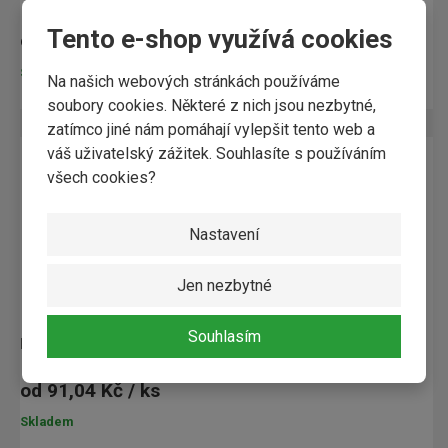
Tento e-shop využívá cookies
od
159,24 Kč / ks
Skladem
Na našich webových stránkách používáme
soubory cookies. Některé z nich jsou nezbytné,
zatímco jiné nám pomáhají vylepšit tento web a
váš uživatelský zážitek. Souhlasíte s používáním
všech cookies?
Nastavení
Jen nezbytné
Souhlasím
hoblovaný profil SM 18,5x96mm ''A4B4'' C
od
91,04 Kč / ks
Skladem