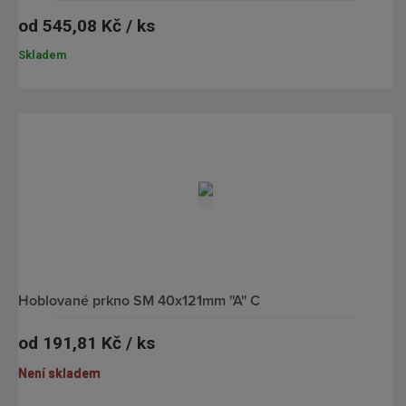
i
od
545,08 Kč / ks
s
Skladem
hoblované prkno SM 40x121mm ''A'' C
od
191,81 Kč / ks
Není skladem