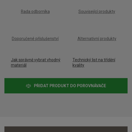
Rada odborníka
Související produkty
Doporučené příslušenství
Alternativní produkty
Jak správně vybrat vhodný
Technický list na třídění
materiál
kvality
PŘIDAT PRODUKT DO POROVNÁVAČE