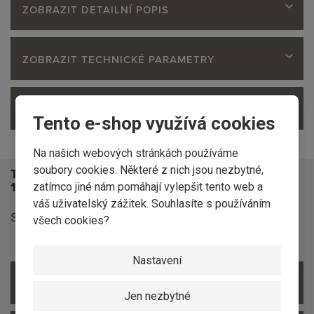
ZOBRAZIT DETAILNÍ POPIS
ZOBRAZIT TECHNICKÉ PARAMETRY
ZOBRAZIT OBSAH BALENÍ
Tento e-shop využívá cookies
Na našich webových stránkách používáme
soubory cookies. Některé z nich jsou nezbytné,
Technické informace hoblovaný profil SM
18,5x146mm ''A4B1'' AB
zatímco jiné nám pomáhají vylepšit tento web a
váš uživatelský zážitek. Souhlasíte s používáním
Sušeno na 16% +/- 2%
všech cookies?
Nastavení
ZOBRAZIT PŘÍSLUŠENSTVÍ
Jen nezbytné