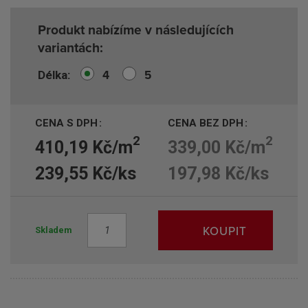
Produkt nabízíme v následujících
variantách:
4
5
Délka
CENA S DPH
CENA BEZ DPH
2
2
410,19 Kč/m
339,00 Kč/m
239,55 Kč/ks
197,98 Kč/ks
Z
KOUPIT
Skladem
m
ě
n
i
t