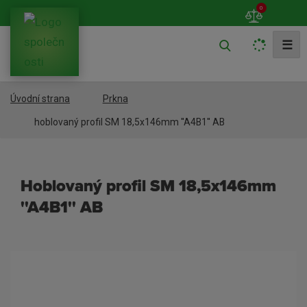
0
V
☰
y
h
Úvodní strana
Prkna
l
e
hoblovaný profil SM 18,5x146mm ''A4B1'' AB
d
a
hoblovaný profil SM 18,5x146mm
t
''A4B1'' AB