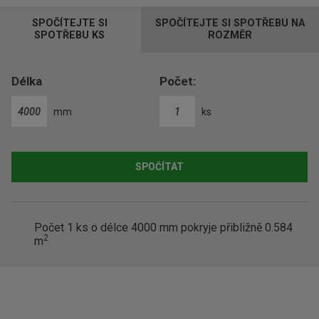
p
SPOČÍTEJTE SI
SPOČÍTEJTE SI SPOTŘEBU NA
o
SPOTŘEBU KS
ROZMĚR
č
e
t
Délka
Počet:
mm
ks
SPOČÍTAT
Počet
1
ks o délce 4000 mm pokryje přibližně
0.584
2
m