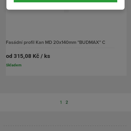
fasádní profil Kan MD 20x140mm ''BUDMAX'' C
od
315,08 Kč / ks
Skladem
1
2