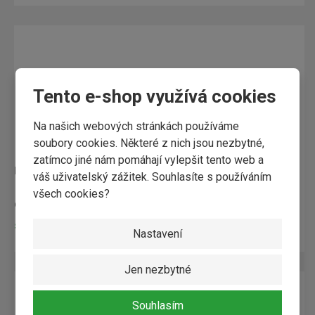
Tento e-shop využívá cookies
Na našich webových stránkách používáme
soubory cookies. Některé z nich jsou nezbytné,
zatímco jiné nám pomáhají vylepšit tento web a
fasádní profil MD 19x146mm ''BUDMAX'' AB
váš uživatelský zážitek. Souhlasíte s používáním
všech cookies?
od
464,97 Kč / ks
Skladem
Nastavení
Jen nezbytné
Souhlasím