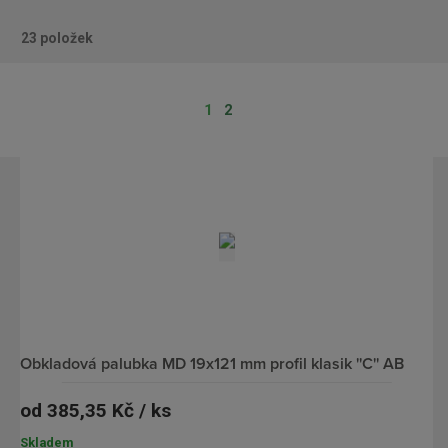
23
položek
O
Ř
b
á
1
2
r
d
á
k
z
o
k
v
o
ý
v
v
ý
ý
v
p
ý
i
obkladová palubka MD 19x121 mm profil klasik ''C'' AB
p
s
i
od
385,35 Kč / ks
s
Skladem