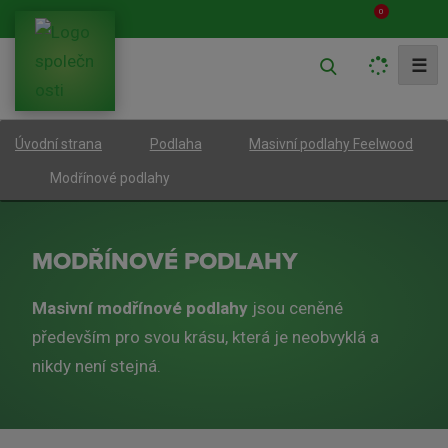
0
V
☰
y
h
Úvodní strana
Podlaha
Masivní podlahy Feelwood
l
e
Modřínové podlahy
d
a
MODŘÍNOVÉ PODLAHY
t
Masivní modřínové podlahy
jsou ceněné
především pro svou krásu, která je neobvyklá a
nikdy není stejná.