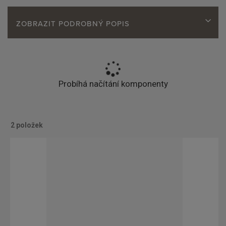
ZOBRAZIT PODROBNÝ POPIS
Probíhá načítání komponenty
2
položek
O
Ř
b
á
r
d
á
k
z
o
k
v
o
ý