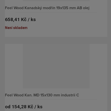
v
v
Feel Wood Kanadský modřín 19x135 mm AB olej
ý
ý
658,41 Kč / ks
v
p
ý
i
Není skladem
p
s
i
s
Feel Wood Kan. MD 15x130 mm industrii C
od
154,28 Kč / ks