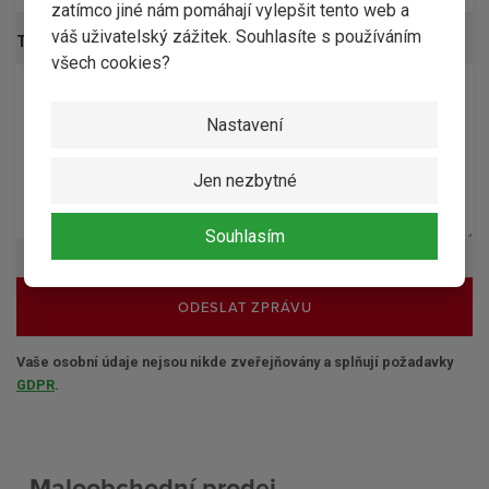
zatímco jiné nám pomáhají vylepšit tento web a
váš uživatelský zážitek. Souhlasíte s používáním
Text dotazu
*
všech cookies?
Nastavení
Jen nezbytné
Souhlasím
ODESLAT ZPRÁVU
Vaše osobní údaje nejsou nikde zveřejňovány a splňují požadavky
GDPR
.
Maloobchodní prodej