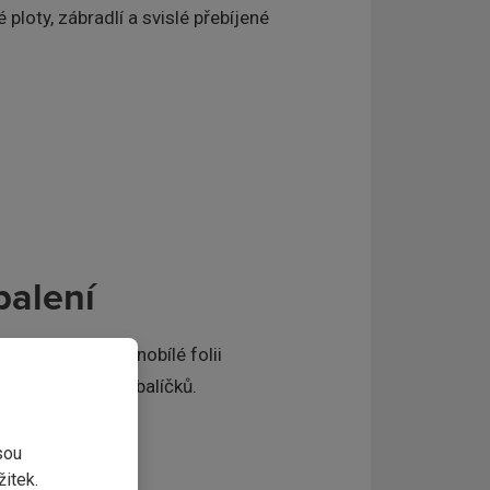
loty, zábradlí a svislé přebíjené
balení
CA ochrané zelenobílé folii
lení 128 ks = 32 balíčků.
sou
itek.