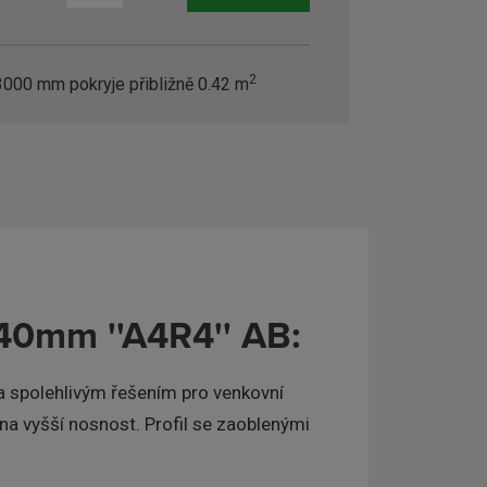
2
3000 mm pokryje přibližně
0.42
m
40mm ''A4R4'' AB:
a spolehlivým řešením pro venkovní
na vyšší nosnost. Profil se zaoblenými