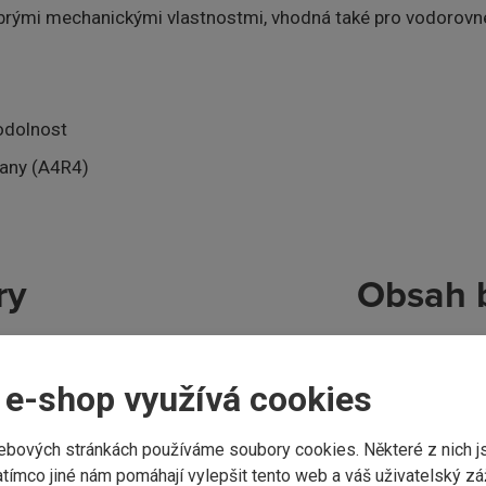
obrými mechanickými vlastnostmi, vhodná také pro vodorovné p
 odolnost
rany (A4R4)
ry
Obsah 
Standardně v SE
0 mm
po 4 ks.Velké ba
 e-shop využívá cookies
řín evropský
ebových stránkách používáme soubory cookies. Některé z nich j
R4
tímco jiné nám pomáhají vylepšit tento web a váš uživatelský záž