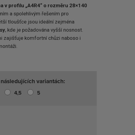
a v profilu „A4R4“ o rozměru 28×140
tním a spolehlivým řešením pro
ětší tloušťce jsou ideální zejména
asy
, kde je požadována vyšší nosnost.
i zajišťuje komfortní chůzi naboso i
montáži.
následujících variantách:
4,5
5