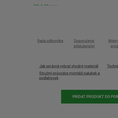
Rada odborníka
Doporučené
Altern
příslušenství
prod
Jak správně vybrat vhodný materiál
Technic
Stručný průvodce montáží palubek a
podlahovek
PŘIDAT PRODUKT DO PO