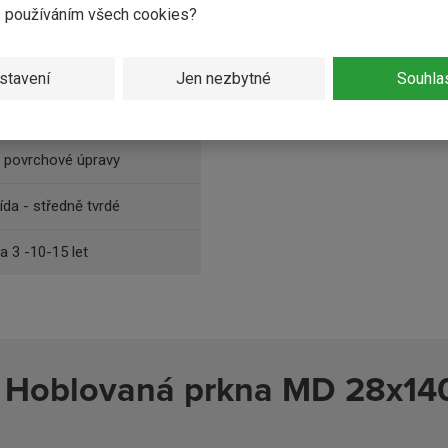
s používáním všech cookies?
0 mm
stavení
Jen nezbytné
Souhla
lováno
 povrchové úpravy
řída - středně tvrdé
da 3 -10-15 let
e Hoblovaná prkna MD 28x14