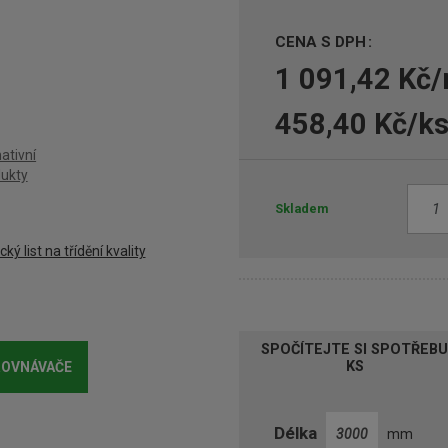
CENA S DPH
1 091,42 Kč
458,40 Kč/k
ativní
ukty
Z
Skladem
m
ě
ký list na třídění kvality
n
i
t
p
SPOČÍTEJTE SI SPOTŘEB
o
KS
ROVNÁVAČE
č
e
t
Délka
mm