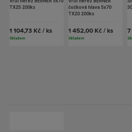
vrut nerez BERNER 5x70
vrut nerez BERNER
SIHGA DielenFix DF 22
TX25 200ks
čočková hlava 5x70
3
TX20 200ks
1 104,73 Kč / ks
1 452,00 Kč / ks
7
Skladem
Skladem
Sk