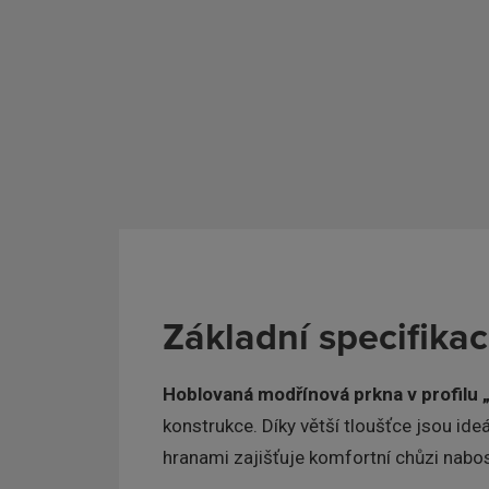
Základní specifik
Hoblovaná modřínová prkna v profil
konstrukce. Díky větší tloušťce jsou id
hranami zajišťuje komfortní chůzi nabos