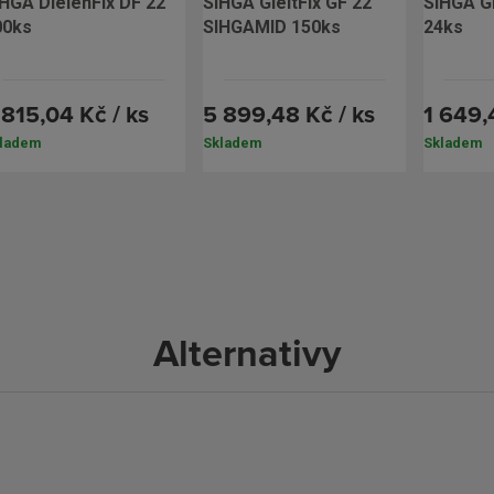
SIHGA GleitFix GF 22
SIHGA GleitFix AE 22
00ks
SIHGAMID 150ks
24ks
 815,04 Kč / ks
5 899,48 Kč / ks
1 649,
ladem
Skladem
Skladem
Alternativy