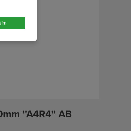
sím
0mm ''A4R4'' AB