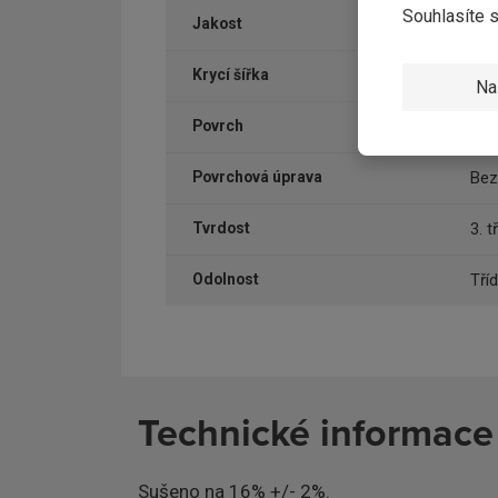
Souhlasíte 
Jakost
AB
Krycí šířka
14
Na
Povrch
Hob
Povrchová úprava
Bez
Tvrdost
3. t
Odolnost
Tří
Technické informac
Sušeno na 16% +/- 2%.