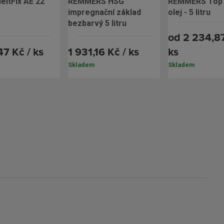
REMMERS HSG
REMMERS Top terasový
impregnační základ
olej - 5 litru
bezbarvý 5 litru
od
2 234,87
47 Kč / ks
1 931,16 Kč / ks
ks
Skladem
Skladem