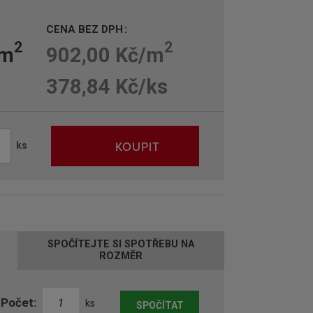
CENA BEZ DPH
2
2
/m
902,00 Kč/m
s
378,84 Kč/ks
KOUPIT
ks
U
SPOČÍTEJTE SI SPOTŘEBU NA
ROZMĚR
Počet:
ks
SPOČÍTAT