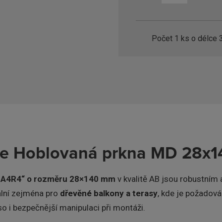
Počet
1
ks o délce 
ace Hoblovaná prkna MD 28x1
u „A4R4“ o rozměru 28×140 mm
v kvalitě AB jsou robustním 
eální zejména pro
dřevěné balkony a terasy
, kde je požadová
o i bezpečnější manipulaci při montáži.