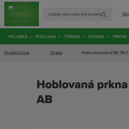
Z
VYHLEDA
Obc
a
d
e
PALUBKA
PODLAHA
TERASA
FASÁDA
PRKNA
j
t
e
Hoblovaná prkna MD 28x1
Úvodní strana
Terasa
n
á
z
e
Hoblovaná prkna MD 28x140mm ''A4R4''
v
n
AB
e
b
o
k
ó