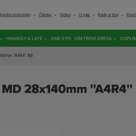
T
hodní podmínky
Články
Video
O nás
Rady a tipy
Kont
HRANOLY A LATĚ
OSB 3 PD
OŠETŘENÍ DŘEVA
DOPLŇ
40mm ''A4R4'' AB