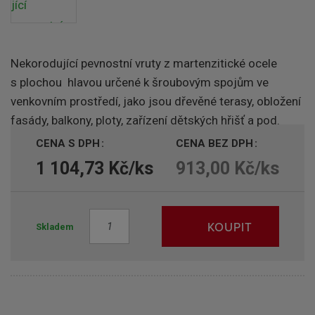
Nekorodující pevnostní vruty z martenzitické ocele
s plochou hlavou určené k šroubovým spojům ve
venkovním prostředí, jako jsou dřevěné terasy, obložení
fasády, balkony, ploty, zařízení dětských hřišť a pod.
CENA S DPH
CENA BEZ DPH
1 104,73 Kč/ks
913,00 Kč/ks
Z
KOUPIT
Skladem
m
ě
n
i
t
p