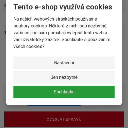
Tento e-shop využívá cookies
E-mail
*
Na našich webových stránkách používáme
soubory cookies. Některé z nich jsou nezbytné,
zatímco jiné nám pomáhají vylepšit tento web a
Text dotazu
*
váš uživatelský zážitek. Souhlasíte s používáním
všech cookies?
Nastavení
Jen nezbytné
Souhlasím
ODESLAT ZPRÁVU