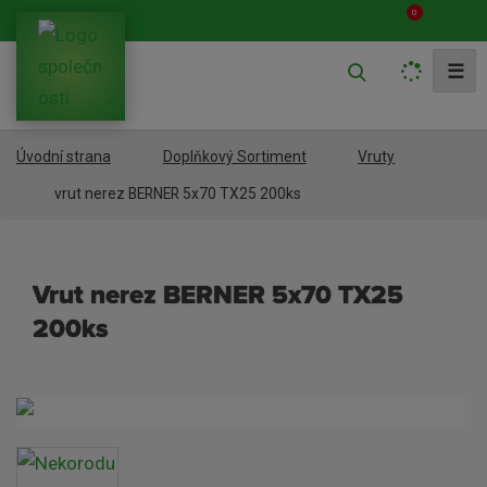
0
V
☰
y
h
Úvodní strana
Doplňkový Sortiment
Vruty
l
e
vrut nerez BERNER 5x70 TX25 200ks
d
a
vrut nerez BERNER 5x70 TX25
t
200ks