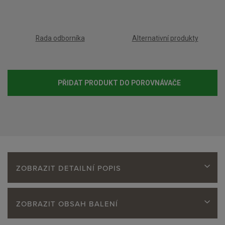
o
č
e
Rada odborníka
Alternativní produkty
t
PŘIDAT PRODUKT DO POROVNÁVAČE
ZOBRAZIT DETAILNÍ POPIS
ZOBRAZIT OBSAH BALENÍ