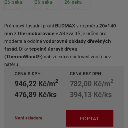
Prémiový fasádní profil
BUDMAX
v rozměru
20×140
mm
z
thermoborovice
v AB kvalitě je určen pro
moderní a odolné
vodorovné obklady dřevěných
fasád
. Díky
tepelné úpravě dřeva
(ThermoWood®)
nabízí extrémní trvanlivost i bez
nátěru.
CENA S DPH
CENA BEZ DPH
2
2
946,22 Kč/m
782,00 Kč/m
476,89 Kč/ks
394,13 Kč/ks
POPTAT
Není skladem