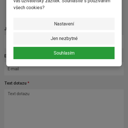
váš uživatelský zážitek. Souhlasíte s používáním
všech cookies?
Kontaktní formulář
Nastavení
Jméno a příjmení
*
Jen nezbytné
Souhlasím
E-mail
*
Text dotazu
*