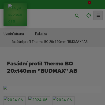
0
V
☰
y
h
Úvodní strana
Palubka
l
e
fasádní profil Thermo BO 20x140mm ''BUDMAX'' AB
d
a
fasádní profil Thermo BO
t
20x140mm ''BUDMAX'' AB