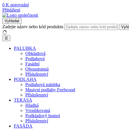
0
K porovnání
Přihlášení
Vyhledat
Zadejte název nebo kód produktu
Vyhl
☰
PALUBKA
Obkladová
Podlahová
Fasádní
Oboustranná
Příslušenství
PODLAHA
Podlahová palubka
Masivní podlahy Feelwood
Příslušenství
TERASA
Hladká
Vroubkovaná
Podkladový hranol
Příslušenství
FASÁDA