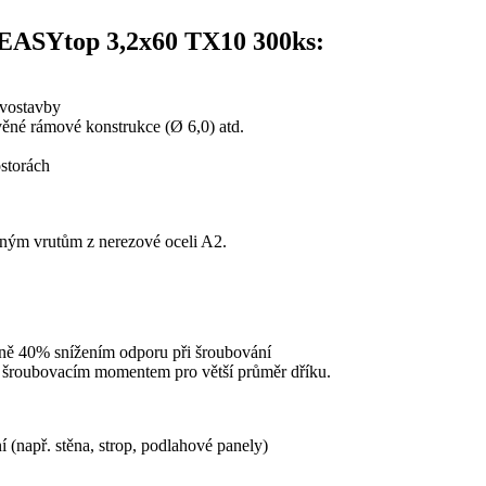
 EASYtop 3,2x60 TX10 300ks:
řevostavby
věné rámové konstrukce (Ø 6,0) atd.
ostorách
ěžným vrutům z nerezové oceli A2.
ižně 40% snížením odporu při šroubování
ým šroubovacím momentem pro větší průměr dříku.
(např. stěna, strop, podlahové panely)