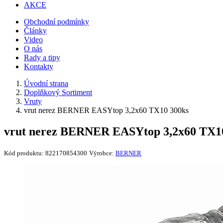
AKCE
Obchodní podmínky
Články
Video
O nás
Rady a tipy
Kontakty
Úvodní strana
Doplňkový Sortiment
Vruty
vrut nerez BERNER EASYtop 3,2x60 TX10 300ks
vrut nerez BERNER EASYtop 3,2x60 TX1
Kód produktu:
822170854300
Výrobce:
BERNER