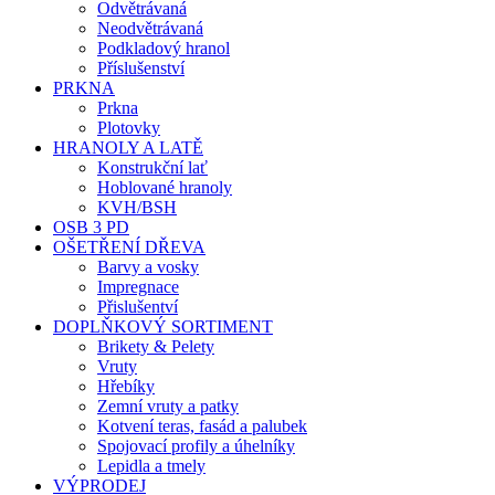
Odvětrávaná
Neodvětrávaná
Podkladový hranol
Příslušenství
PRKNA
Prkna
Plotovky
HRANOLY A LATĚ
Konstrukční lať
Hoblované hranoly
KVH/BSH
OSB 3 PD
OŠETŘENÍ DŘEVA
Barvy a vosky
Impregnace
Přislušentví
DOPLŇKOVÝ SORTIMENT
Brikety & Pelety
Vruty
Hřebíky
Zemní vruty a patky
Kotvení teras, fasád a palubek
Spojovací profily a úhelníky
Lepidla a tmely
VÝPRODEJ