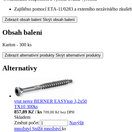
Zajištěno pomocí ETA-11/0283 a externího nezávislého zkušeb
Zobrazit obsah balení
Skrýt obsah balení
Obsah balení
Karton - 300 ks
Zobrazit alternativní produkty
Skrýt alternativní produkty
Alternativy
vrut nerez BERNER EASYtop 3,2x50
TX10 300ks
857,89 Kč / ks
709,00 Kč
bez DPH
Skladem
Změnit počet
Navýšit
množství
Snížit množství
ks