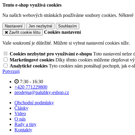
Tento e-shop využívá cookies
Na našich webových stránkách používáme soubory cookies. Některé z n
Nastavení
Jen nezbytné
Souhlasím
Cookies nastavení
Zavřít cookie lištu
Vaše soukromí je důležité. Můžete si vybrat nastavení cookies níže.
Cookies nezbytné pro využívání e-shopu
Toto nastavení nelze 
Marketingové cookies
Díky těmto cookies můžeme zlepšovat výko
Analytické cookies
Tyto cookies nám pomáhají pochopit, jak e-s
Potvrzuji
7:30 - 16:30
+420 771229800
prodejna@palubky-eshop.cz
Obchodní podmínky
Články
Video
O nás
Rady a tipy
Kontakty