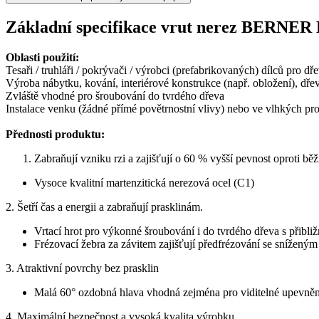
Základní specifikace vrut nerez BERNER
Oblasti použití:
Tesaři / truhláři / pokrývači / výrobci (prefabrikovaných) dílců pro d
Výroba nábytku, kování, interiérové konstrukce (např. obložení), dře
Zvláště vhodné pro šroubování do tvrdého dřeva
Instalace venku (žádné přímé povětrnostní vlivy) nebo ve vlhkých pr
Přednosti produktu:
Zabraňují vzniku rzi a zajišťují o 60 % vyšší pevnost oproti b
Vysoce kvalitní martenzitická nerezová ocel (C1)
2. Šetří čas a energii a zabraňují prasklinám.
Vrtací hrot pro výkonné šroubování i do tvrdého dřeva s přibl
Frézovací žebra za závitem zajišťují předfrézování se snížen
3. Atraktivní povrchy bez prasklin
Malá 60° ozdobná hlava vhodná zejména pro viditelné upevnění 
4. Maximální bezpečnost a vysoká kvalita výrobku