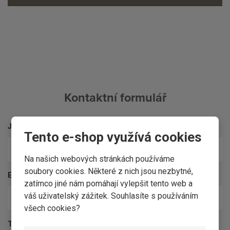
Kontaktní formulář
Jméno a příjmení
*
Tento e-shop využívá cookies
Na našich webových stránkách používáme
soubory cookies. Některé z nich jsou nezbytné,
E-mail
*
zatímco jiné nám pomáhají vylepšit tento web a
váš uživatelský zážitek. Souhlasíte s používáním
všech cookies?
Text dotazu
*