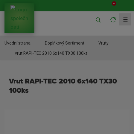
0
V
☰
y
h
Úvodní strana
Doplňkový Sortiment
Vruty
l
e
vrut RAPI-TEC 2010 6x140 TX30 100ks
d
a
vrut RAPI-TEC 2010 6x140 TX30
t
100ks