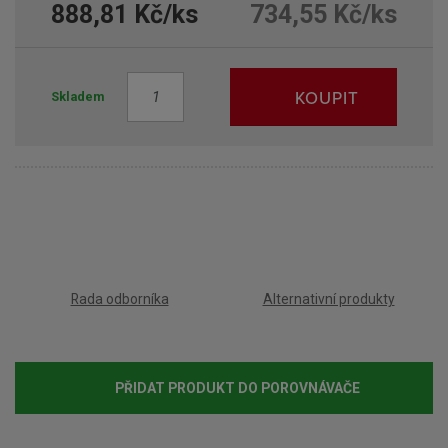
888,81 Kč/ks
734,55 Kč/ks
Z
KOUPIT
Skladem
m
ě
n
i
t
p
o
č
e
Rada odborníka
Alternativní produkty
t
PŘIDAT PRODUKT DO POROVNÁVAČE