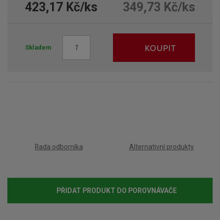
423,17 Kč/ks
349,73 Kč/ks
Z
KOUPIT
Skladem
m
ě
n
i
t
p
o
č
e
Rada odborníka
Alternativní produkty
t
PŘIDAT PRODUKT DO POROVNÁVAČE