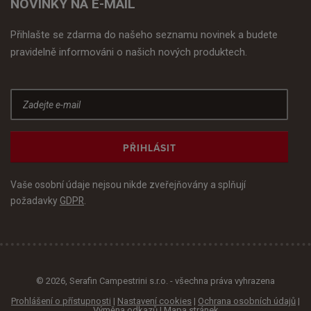
NOVINKY NA E-MAIL
Přihlašte se zdarma do našeho seznamu novinek a budete
pravidelně informováni o našich nových produktech.
PŘIHLÁSIT
Vaše osobní údaje nejsou nikde zveřejňovány a splňují
požadavky
GDPR
.
© 2026, Serafin Campestrini s.r.o. - všechna práva vyhrazena
Prohlášení o přístupnosti
|
Nastavení cookies
|
Ochrana osobních údajů
|
Výměna odkazů
|
Mapa stránek