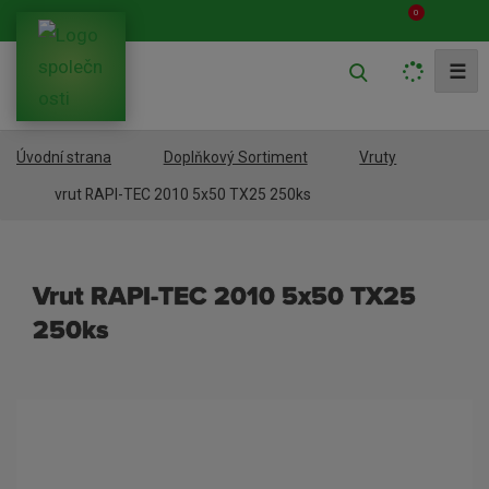
0
V
☰
y
h
Úvodní strana
Doplňkový Sortiment
Vruty
l
e
vrut RAPI-TEC 2010 5x50 TX25 250ks
d
a
vrut RAPI-TEC 2010 5x50 TX25
t
250ks