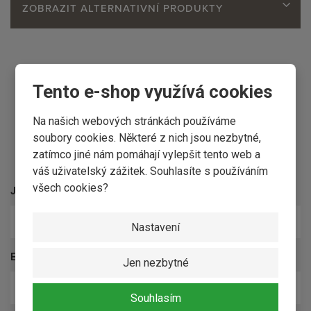
ZOBRAZIT ALTERNATIVNÍ PRODUKTY
Tento e-shop využívá cookies
Na našich webových stránkách používáme
soubory cookies. Některé z nich jsou nezbytné,
Kontaktní formulář
zatímco jiné nám pomáhají vylepšit tento web a
váš uživatelský zážitek. Souhlasíte s používáním
všech cookies?
Jméno a příjmení
*
Nastavení
E-mail
*
Jen nezbytné
Souhlasím