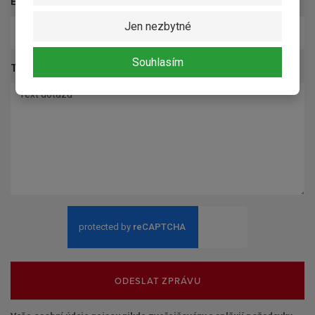
E-mail
*
Jen nezbytné
Souhlasím
Text dotazu
*
ODESLAT ZPRÁVU