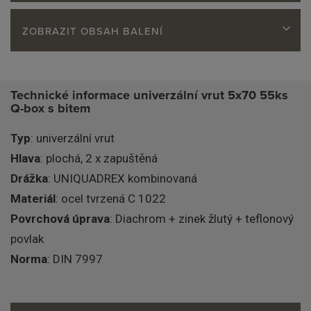
ZOBRAZIT OBSAH BALENÍ
Technické informace univerzální vrut 5x70 55ks
Q-box s bitem
Typ
: univerzální vrut
Hlava
: plochá, 2 x zapuštěná
Drážka
: UNIQUADREX kombinovaná
Materiál
: ocel tvrzená C 1022
Povrchová úprava
: Diachrom + zinek žlutý + teflonový
povlak
Norma
: DIN 7997