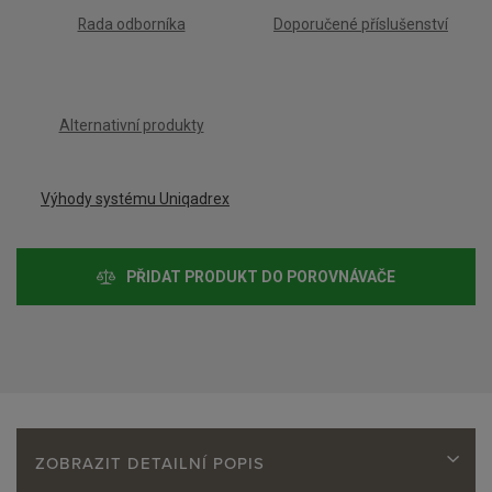
e
Rada odborníka
Doporučené příslušenství
t
Alternativní produkty
Výhody systému Uniqadrex
PŘIDAT PRODUKT DO POROVNÁVAČE
ZOBRAZIT DETAILNÍ POPIS