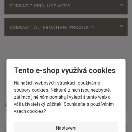
ZOBRAZIT PŘÍSLUŠENSTVÍ
ZOBRAZIT ALTERNATIVNÍ PRODUKTY
Tento e-shop využívá cookies
Na našich webových stránkách používáme
Kontaktní formulář
soubory cookies. Některé z nich jsou nezbytné,
zatímco jiné nám pomáhají vylepšit tento web a
váš uživatelský zážitek. Souhlasíte s používáním
Jméno a příjmení
*
všech cookies?
Nastavení