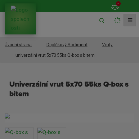
0
V
☰
y
h
Úvodní strana
Doplňkový Sortiment
Vruty
l
e
univerzální vrut 5x70 55ks Q-box s bitem
d
a
univerzální vrut 5x70 55ks Q-box s
t
bitem