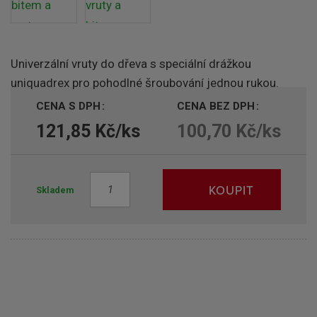
Univerzální vruty do dřeva s speciální drážkou
uniquadrex pro pohodlné šroubování jednou rukou.
CENA S DPH
CENA BEZ DPH
121,85 Kč/ks
100,70 Kč/ks
Z
KOUPIT
Skladem
m
ě
n
i
t
p
o
č