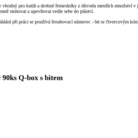
odný pro kutili a drobné řemeslníky z důvodu menších množství v j
jemně stohovat a upevňovat vedle sebe do pláství.
dání při práci se používá šroubovací nástavec - bit se čtvercovým kón
0 90ks Q-box s bitem