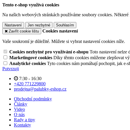
Tento e-shop využívá cookies
Na našich webových stránkách používáme soubory cookies. Některé z n
Nastavení
Jen nezbytné
Souhlasím
Cookies nastavení
Zavřít cookie lištu
Vaše soukromí je důležité. Můžete si vybrat nastavení cookies níže.
Cookies nezbytné pro využívání e-shopu
Toto nastavení nelze 
Marketingové cookies
Díky těmto cookies můžeme zlepšovat výko
Analytické cookies
Tyto cookies nám pomáhají pochopit, jak e-s
Potvrzuji
7:30 - 16:30
+420 771229800
prodejna@palubky-eshop.cz
Obchodní podmínky
Články
Video
O nás
Rady a tipy
Kontakty