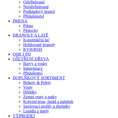
Odvětrávaná
Neodvětrávaná
Podkladový hranol
Příslušenství
PRKNA
Prkna
Plotovky
HRANOLY A LATĚ
Konstrukční lať
Hoblované hranoly
KVH/BSH
OSB 3 PD
OŠETŘENÍ DŘEVA
Barvy a vosky
Impregnace
Přislušentví
DOPLŇKOVÝ SORTIMENT
Brikety & Pelety
Vruty
Hřebíky
Zemní vruty a patky
Kotvení teras, fasád a palubek
Spojovací profily a úhelníky
Lepidla a tmely
VÝPRODEJ