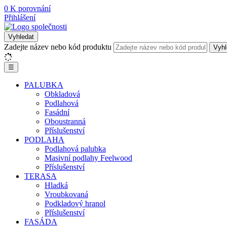
0
K porovnání
Přihlášení
Vyhledat
Zadejte název nebo kód produktu
Vyhl
☰
PALUBKA
Obkladová
Podlahová
Fasádní
Oboustranná
Příslušenství
PODLAHA
Podlahová palubka
Masivní podlahy Feelwood
Příslušenství
TERASA
Hladká
Vroubkovaná
Podkladový hranol
Příslušenství
FASÁDA