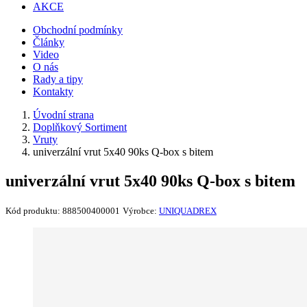
AKCE
Obchodní podmínky
Články
Video
O nás
Rady a tipy
Kontakty
Úvodní strana
Doplňkový Sortiment
Vruty
univerzální vrut 5x40 90ks Q-box s bitem
univerzální vrut 5x40 90ks Q-box s bitem
Kód produktu:
888500400001
Výrobce:
UNIQUADREX