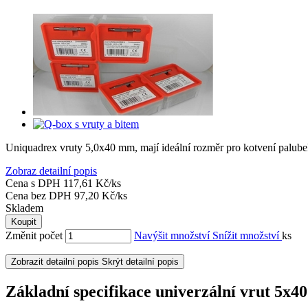
Uniquadrex vruty 5,0x40 mm, mají ideální rozměr pro kotvení palu
Zobraz detailní popis
Cena s DPH
117,61 Kč/ks
Cena bez DPH
97,20 Kč/ks
Skladem
Koupit
Změnit počet
Navýšit množství
Snížit množství
ks
Zobrazit detailní popis
Skrýt detailní popis
Základní specifikace univerzální vrut 5x40