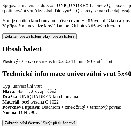
Spojovací materiál s drážkou UNIQUADREX balený v Q -boxech je vh
spotřebování vrutů lze obal dále využít. Q - boxy se na sebe dají vzá
Vrut je opatřen kombinovanou čtvercovou + křížovou drážkou a k ovlá
V případě nutnosti lze k ovládání použít i bit s křížovým hrotem.
Zobrazit obsah balení
Skrýt obsah balení
Obsah balení
Plastový Q-box o rozměrech 86x86x43 mm - 90 vrutů + bit
Technické informace univerzální vrut 5x4
Typ
: univerzální vrut
Hlava
: plochá, 2 x zapuštěná
Drážka
: UNIQUADREX kombinovaná
Materiál
: ocel tvrzená C 1022
Povrchová úprava
: Diachrom + zinek žlutý + teflonový povlak
Norma
: DIN 7997
Zobrazit příslušenství
Skrýt příslušenství