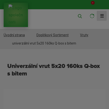
0
V
☰
y
h
Úvodní strana
Doplňkový Sortiment
Vruty
l
e
univerzální vrut 5x20 160ks Q-box s bitem
d
a
univerzální vrut 5x20 160ks Q-box
t
s bitem