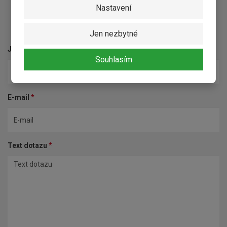
Nastavení
Kontaktní formulář
Jen nezbytné
Jméno a příjmení
*
Souhlasím
E-mail
*
Text dotazu
*