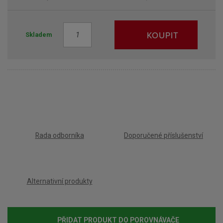
Z
KOUPIT
Skladem
m
ě
n
i
t
p
o
č
e
Rada odborníka
Doporučené příslušenství
t
Alternativní produkty
PŘIDAT PRODUKT DO POROVNÁVAČE