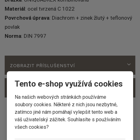
Materiál
: ocel tvrzená C 1022
Povrchová úprava
: Diachrom + zinek žlutý + teflonový
povlak
Norma
: DIN 7997
ZOBRAZIT PŘÍSLUŠENSTVÍ
Tento e-shop využívá cookies
ZOBRAZIT ALTERNATIVNÍ PRODUKTY
Na našich webových stránkách používáme
soubory cookies. Některé z nich jsou nezbytné,
zatímco jiné nám pomáhají vylepšit tento web a
váš uživatelský zážitek. Souhlasíte s používáním
všech cookies?