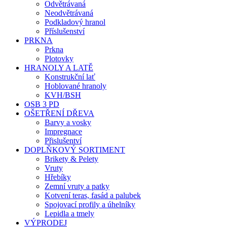
Odvětrávaná
Neodvětrávaná
Podkladový hranol
Příslušenství
PRKNA
Prkna
Plotovky
HRANOLY A LATĚ
Konstrukční lať
Hoblované hranoly
KVH/BSH
OSB 3 PD
OŠETŘENÍ DŘEVA
Barvy a vosky
Impregnace
Přislušentví
DOPLŇKOVÝ SORTIMENT
Brikety & Pelety
Vruty
Hřebíky
Zemní vruty a patky
Kotvení teras, fasád a palubek
Spojovací profily a úhelníky
Lepidla a tmely
VÝPRODEJ