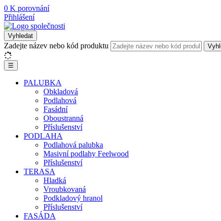
0
K porovnání
Přihlášení
Vyhledat
Zadejte název nebo kód produktu
Vyhl
☰
PALUBKA
Obkladová
Podlahová
Fasádní
Oboustranná
Příslušenství
PODLAHA
Podlahová palubka
Masivní podlahy Feelwood
Příslušenství
TERASA
Hladká
Vroubkovaná
Podkladový hranol
Příslušenství
FASÁDA