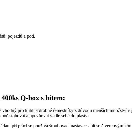
ěsů, pojezdů a pod.
6 400ks Q-box s bitem:
odný pro kutili a drobné řemeslníky z důvodu menších množství v j
jemně stohovat a upevňovat vedle sebe do pláství.
dání při práci se používá šroubovací nástavec - bit se čtvercovým kón