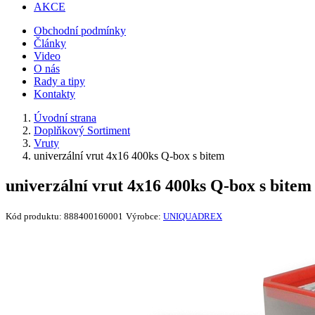
AKCE
Obchodní podmínky
Články
Video
O nás
Rady a tipy
Kontakty
Úvodní strana
Doplňkový Sortiment
Vruty
univerzální vrut 4x16 400ks Q-box s bitem
univerzální vrut 4x16 400ks Q-box s bitem
Kód produktu:
888400160001
Výrobce:
UNIQUADREX