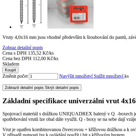
Vruty 4,0x16 mm jsou vhodné především k šroubování do pantů, záv
Zobraz detailní popis
Cena s DPH
135,52 Kč/ks
Cena bez DPH
112,00 Kč/ks
Skladem
Koupit
Změnit počet
Navýšit množství
Snížit množství
ks
Zobrazit detailní popis
Skrýt detailní popis
Základní specifikace univerzální vrut 4x1
Spojovací materiál s drážkou UNIQUADREX balený v Q -boxech je vh
spotřebování vrutů lze obal dále využít. Q - boxy se na sebe dají vzá
Vrut je opatřen kombinovanou čtvercovou + křížovou drážkou a k ovlá
V případě nutnosti lze k ovládání použít i bit s křížovým hrotem.