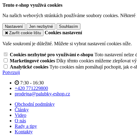
Tento e-shop využívá cookies
Na našich webových stránkách používáme soubory cookies. Některé z n
Nastavení
Jen nezbytné
Souhlasím
Cookies nastavení
Zavřít cookie lištu
Vaše soukromí je důležité. Můžete si vybrat nastavení cookies níže.
Cookies nezbytné pro využívání e-shopu
Toto nastavení nelze 
Marketingové cookies
Díky těmto cookies můžeme zlepšovat výko
Analytické cookies
Tyto cookies nám pomáhají pochopit, jak e-s
Potvrzuji
7:30 - 16:30
+420 771229800
prodejna@palubky-eshop.cz
Obchodní podmínky
Články
Video
O nás
Rady a tipy
Kontakty