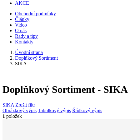
AKCE
Obchodní podmínky
Články
Video
O nás
Rady a tipy
Kontakty
Úvodní strana
Doplňkový Sortiment
SIKA
Doplňkový Sortiment - SIKA
SIKA
Zrušit filtr
Obrázkový výpis
Tabulkový výpis
Řádkový výpis
1
položek