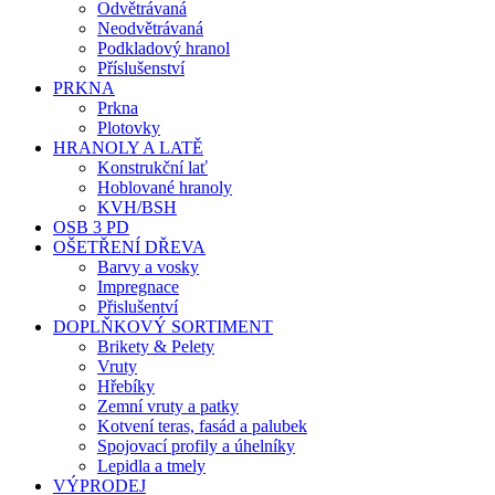
Odvětrávaná
Neodvětrávaná
Podkladový hranol
Příslušenství
PRKNA
Prkna
Plotovky
HRANOLY A LATĚ
Konstrukční lať
Hoblované hranoly
KVH/BSH
OSB 3 PD
OŠETŘENÍ DŘEVA
Barvy a vosky
Impregnace
Přislušentví
DOPLŇKOVÝ SORTIMENT
Brikety & Pelety
Vruty
Hřebíky
Zemní vruty a patky
Kotvení teras, fasád a palubek
Spojovací profily a úhelníky
Lepidla a tmely
VÝPRODEJ