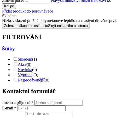
Změnit počet
Navýšit množství
Snížit množství
ks
Koupit
Přidat produkt do porovnávače
Skladem
Nízkoviskózní pružné polyuretanové lepidlo na masivní dřevěné prvky
Zobrazit nákupního asistenta
Skrýt nákupního asistenta
FILTROVÁNÍ
Štítky
Skladem
(1)
Akce
(0)
Novinka
(0)
Výprodej
(0)
Nejprodávanější
(0)
Kontaktní formulář
Jméno a příjmení
*
E-mail
*