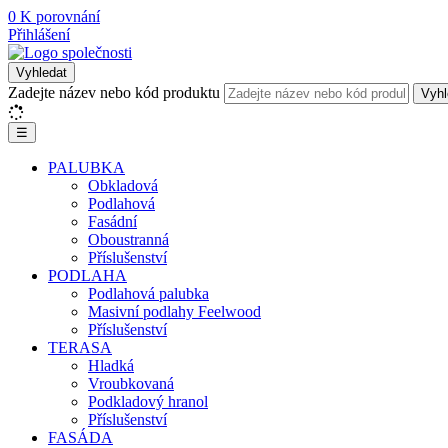
0
K porovnání
Přihlášení
Vyhledat
Zadejte název nebo kód produktu
Vyhl
☰
PALUBKA
Obkladová
Podlahová
Fasádní
Oboustranná
Příslušenství
PODLAHA
Podlahová palubka
Masivní podlahy Feelwood
Příslušenství
TERASA
Hladká
Vroubkovaná
Podkladový hranol
Příslušenství
FASÁDA