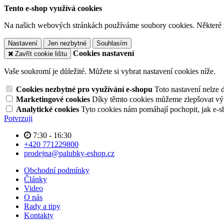
Tento e-shop využívá cookies
Na našich webových stránkách používáme soubory cookies. Některé z n
Nastavení
Jen nezbytné
Souhlasím
Cookies nastavení
Zavřít cookie lištu
Vaše soukromí je důležité. Můžete si vybrat nastavení cookies níže.
Cookies nezbytné pro využívání e-shopu
Toto nastavení nelze 
Marketingové cookies
Díky těmto cookies můžeme zlepšovat výko
Analytické cookies
Tyto cookies nám pomáhají pochopit, jak e-s
Potvrzuji
7:30 - 16:30
+420 771229800
prodejna@palubky-eshop.cz
Obchodní podmínky
Články
Video
O nás
Rady a tipy
Kontakty