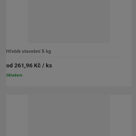
r
d
á
k
z
o
k
v
o
ý
v
v
hřebík stavební 5 kg
ý
ý
od
261,96 Kč / ks
v
p
ý
i
Skladem
p
s
i
s