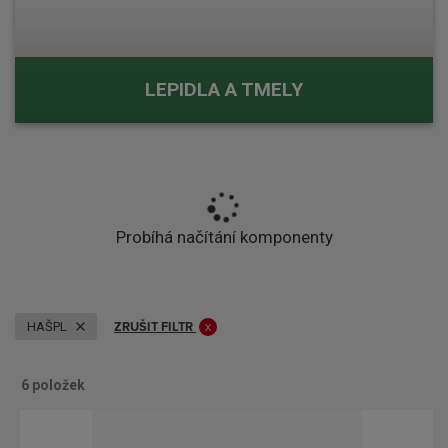
LEPIDLA A TMELY
Probíhá načítání komponenty
ZRUŠIT FILTR
HAŠPL
6
položek
O
Ř
b
á