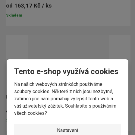
od
163,17 Kč / ks
Skladem
Tento e-shop využívá cookies
Na našich webových stránkách používáme
soubory cookies. Některé z nich jsou nezbytné,
hřebík kolářský nerez 1 kg
zatímco jiné nám pomáhají vylepšit tento web a
váš uživatelský zážitek. Souhlasíte s používáním
od
477,95 Kč / ks
všech cookies?
Skladem
Nastavení