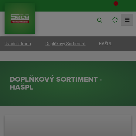
0
V
☰
y
h
HAŠPL
Úvodní strana
Doplňkový Sortiment
l
e
d
a
DOPLŇKOVÝ SORTIMENT -
t
HAŠPL