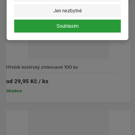
Jen nezbytné
Souhlasím
hřebík kolářský zinkované 100 ks
od
29,95 Kč / ks
Skladem