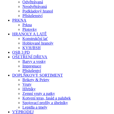
Odvětrávaná
Neodvětrávaná
Podkladový hranol
Příslušenství
PRKNA
Prkna
Plotovky
HRANOLY A LATĚ
Konstrukční lať
Hoblované hranoly
KVH/BSH
OSB 3 PD
OŠETŘENÍ DŘEVA
Barvy a vosky
Impregnace
Přislušentví
DOPLŇKOVÝ SORTIMENT
Brikety & Pelety
Vruty
Hřebíky
Zemní vruty a patky
Kotvení teras, fasád a palubek
Spojovací profily a úhelníky
Lepidla a tmely
VÝPRODEJ