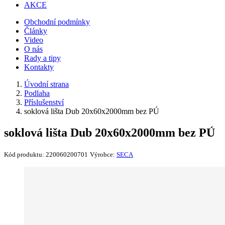
AKCE
Obchodní podmínky
Články
Video
O nás
Rady a tipy
Kontakty
Úvodní strana
Podlaha
Příslušenství
soklová lišta Dub 20x60x2000mm bez PÚ
soklová lišta Dub 20x60x2000mm bez PÚ
Kód produktu:
220060200701
Výrobce:
SECA