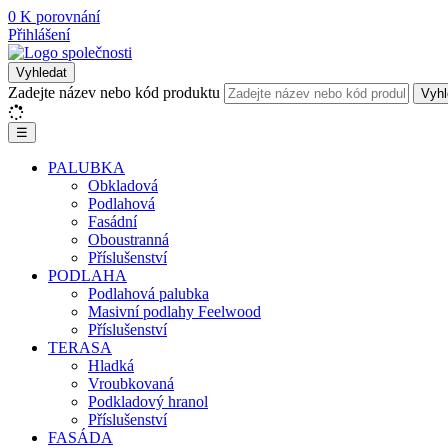
0
K porovnání
Přihlášení
Vyhledat
Zadejte název nebo kód produktu
Vyhl
☰
PALUBKA
Obkladová
Podlahová
Fasádní
Oboustranná
Příslušenství
PODLAHA
Podlahová palubka
Masivní podlahy Feelwood
Příslušenství
TERASA
Hladká
Vroubkovaná
Podkladový hranol
Příslušenství
FASÁDA