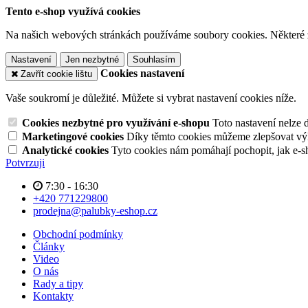
Tento e-shop využívá cookies
Na našich webových stránkách používáme soubory cookies. Některé z n
Nastavení
Jen nezbytné
Souhlasím
Cookies nastavení
Zavřít cookie lištu
Vaše soukromí je důležité. Můžete si vybrat nastavení cookies níže.
Cookies nezbytné pro využívání e-shopu
Toto nastavení nelze 
Marketingové cookies
Díky těmto cookies můžeme zlepšovat výko
Analytické cookies
Tyto cookies nám pomáhají pochopit, jak e-s
Potvrzuji
7:30 - 16:30
+420 771229800
prodejna@palubky-eshop.cz
Obchodní podmínky
Články
Video
O nás
Rady a tipy
Kontakty