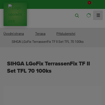
0
V
☰
y
h
Úvodní strana
Terasa
Příslušenství
l
e
SIHGA LGoFix TerrassenFix TF II Set TFL 70 100ks
d
a
SIHGA LGoFix TerrassenFix TF II
t
Set TFL 70 100ks