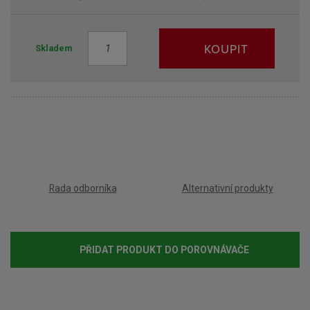
Z
KOUPIT
Skladem
m
ě
n
i
t
p
o
č
e
Rada odborníka
Alternativní produkty
t
PŘIDAT PRODUKT DO POROVNÁVAČE