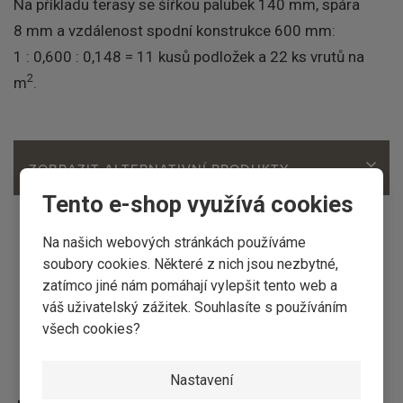
Na příkladu terasy se šířkou palubek 140 mm, spára
8 mm a vzdálenost spodní konstrukce 600 mm:
1 : 0,600 : 0,148 = 11 kusů podložek a 22 ks vrutů na
2
m
.
ZOBRAZIT ALTERNATIVNÍ PRODUKTY
Tento e-shop využívá cookies
Na našich webových stránkách používáme
soubory cookies. Některé z nich jsou nezbytné,
zatímco jiné nám pomáhají vylepšit tento web a
váš uživatelský zážitek. Souhlasíte s používáním
všech cookies?
Kontaktní formulář
Nastavení