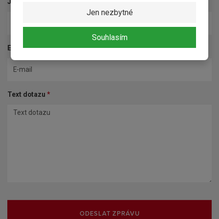
Jméno a příjmení
*
Jen nezbytné
Souhlasím
E-mail
*
Text dotazu
*
ODESLAT ZPRÁVU