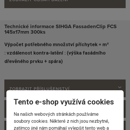
Technické informace SIHGA FassadenClip FCS
145x17mm 300ks
Výpočet potřebného množství příchytek = m²
: vzdálenost kontra-latění : (výška fasádního
dřevěného prvku + spára)
ZOBRAZIT PŘÍSLUŠENSTVÍ
Tento e-shop využívá cookies
ZOBRAZIT SOUVISEJÍCÍ PRODUKTY
Na našich webových stránkách používáme
soubory cookies. Některé z nich jsou nezbytné,
zatímco jiné nám pomáhají vylepšit tento web a
ZOBRAZIT ALTERNATIVNÍ PRODUKTY