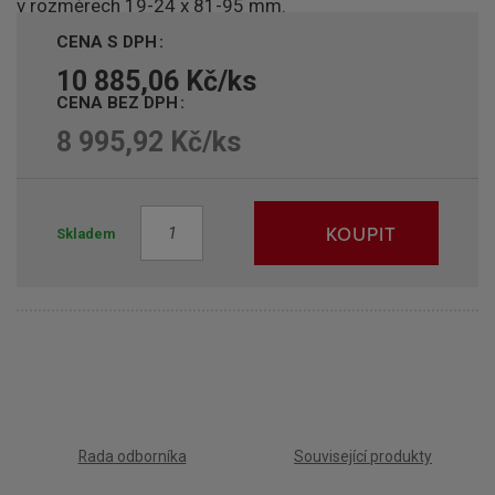
v rozměrech 19-24 x 81-95 mm.
CENA S DPH
10 885,06 Kč/ks
CENA BEZ DPH
8 995,92 Kč/ks
Z
KOUPIT
Skladem
m
ě
n
i
t
p
o
č
e
Rada odborníka
Související produkty
t