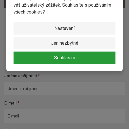
váš uživatelský zážitek. Souhlasíte s používáním
všech cookies?
Nastavení
Jen nezbytné
Kontaktní formulář
Souhlasím
Jméno a příjmení
*
E-mail
*