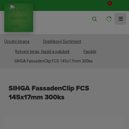
0
V
☰
y
h
Úvodní strana
Doplňkový Sortiment
l
e
Kotvení teras, fasád a palubek
Fasády
d
SIHGA FassadenClip FCS 145x17mm 300ks
a
t
SIHGA FassadenClip FCS
145x17mm 300ks