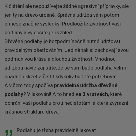
K čištění ale nepoužívejte žádné agresivní přípravky, ale
jen ty na dřevo určené. Správná údržba vám potom
přinese značné výsledky! Prodloužíte životnost vaší
podlahy a vylepšíte její vzhled.
Dřevěné podlahy je bezpodmínečně nutné udržovat
pravidelným ošetřováním. Jedině tak si zachovají svou
podmanivou krásu a dlouhou životnost. Vhodnou
údržbou navíc zajistíte, že se vám bude podlaha velmi
snadno uklízet a čistit kdykoliv budete potřebovat.
A v čem tedy spočívá
pravidelná údržba dřevěné
podlahy
? V lakování! A to hned
ve 3 vrstvách
, které
ochrání vaši podlahu proti nečistotám, a které zvýrazní
krásnou strukturu dřeva.
Podlahu je třeba pravidelně lakovat.