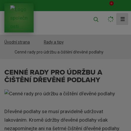
0
V
☰
y
h
Úvodní strana
Rady a tipy
l
e
Cenné rady pro údržbu a čištění dřevěné podlahy
d
a
CENNÉ RADY PRO ÚDRŽBU A
ČIŠTĚNÍ DŘEVĚNÉ PODLAHY
t
Dřevěné podlahy se musí pravidelně udržovat
lakováním. Kromě údržby dřevěné podlahy však
nezapomínejte ani na šetrné čištění dřevěné podlahy.