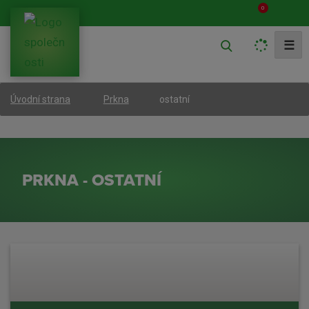
0
V
☰
y
h
ostatní
Úvodní strana
Prkna
l
e
d
a
PRKNA - OSTATNÍ
t