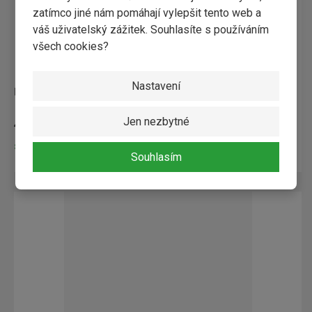
zatímco jiné nám pomáhají vylepšit tento web a
váš uživatelský zážitek. Souhlasíte s používáním
všech cookies?
Nastavení
plotovka zakulacená 0,8m
Jen nezbytné
45,92 Kč / ks
Skladem
Souhlasím