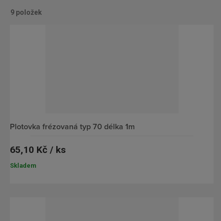
9
položek
O
Ř
b
á
r
d
á
k
z
o
k
v
o
ý
v
v
plotovka frézovaná typ 70 délka 1m
ý
ý
65,10 Kč / ks
v
p
ý
i
Skladem
p
s
i
s