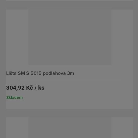
i
s
lišta SM S 5015 podlahová 3m
304,92 Kč / ks
Skladem