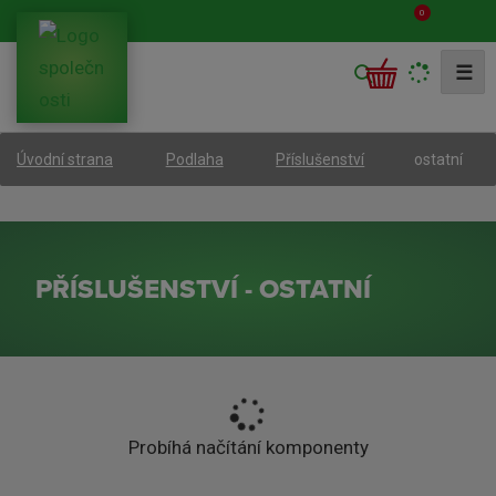
0
V
☰
y
h
ostatní
Úvodní strana
Podlaha
Příslušenství
l
e
d
a
PŘÍSLUŠENSTVÍ - OSTATNÍ
t
Probíhá načítání komponenty