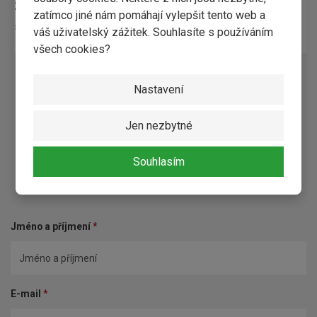
210,54 Kč / ks
zatímco jiné nám pomáhají vylepšit tento web a
Skladem
váš uživatelský zážitek. Souhlasíte s používáním
všech cookies?
Nastavení
Jen nezbytné
Souhlasím
Kontaktní formulář
Jméno a příjmení
*
E-mail
*