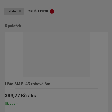
ZRUŠIT FILTR
ostatní
5
položek
O
Ř
b
á
r
d
á
k
z
o
k
v
o
ý
v
v
lišta SM El 45 rohová 3m
ý
ý
339,77 Kč / ks
v
p
ý
i
Skladem
p
s