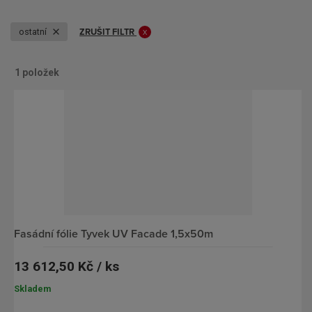
ZRUŠIT FILTR
ostatní
1
položek
O
Ř
b
á
r
d
á
k
z
o
k
v
o
ý
v
v
fasádní fólie Tyvek UV Facade 1,5x50m
ý
ý
13 612,50 Kč / ks
v
p
ý
i
Skladem
p
s