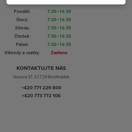
OTEVÍRACÍ DOBA
Pondělí:
7.30–16:30
Úterý:
7.30–16:30
Středa:
7.30–16:30
Čtvrtek:
7.30–16:30
Pátek:
7.30–16:30
Víkendy a svátky:
Zavřeno
KONTAKTUJTE NÁS
Husova 31, 517 24 Borohrádek
+420 771 229 800
+420 773 772 106