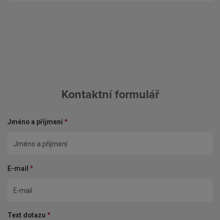
i
s
Kontaktní formulář
Jméno a příjmení
*
E-mail
*
Text dotazu
*