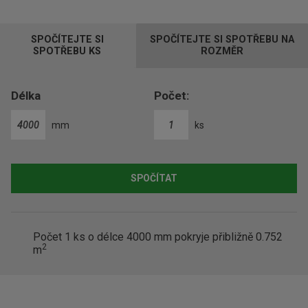
t
p
SPOČÍTEJTE SI
SPOČÍTEJTE SI SPOTŘEBU NA
o
SPOTŘEBU KS
ROZMĚR
č
e
t
Délka
Počet:
mm
ks
SPOČÍTAT
Počet
1
ks o délce 4000 mm pokryje přibližně
0.752
2
m