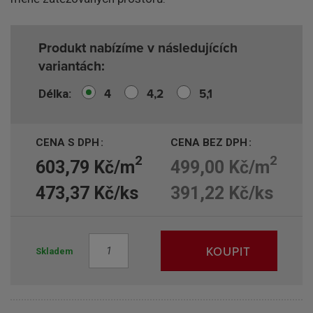
Produkt nabízíme v následujících
variantách:
4
4,2
5,1
Délka
CENA S DPH
CENA BEZ DPH
2
2
603,79 Kč/m
499,00 Kč/m
473,37 Kč/ks
391,22 Kč/ks
Z
KOUPIT
Skladem
m
ě
n
i