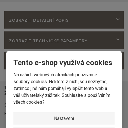
ZOBRAZIT DETAILNÍ POPIS
ZOBRAZIT TECHNICKÉ PARAMETRY
ZOBRAZIT OBSAH BALENÍ
Tento e-shop využívá cookies
Na našich webových stránkách používáme
soubory cookies. Některé z nich jsou nezbytné,
Technické informace podlahová palubka SM
zatímco jiné nám pomáhají vylepšit tento web a
28x196mm ''O'' AB
váš uživatelský zážitek. Souhlasíte s používáním
všech cookies?
Sušeno na 9% +/- 2%.
Krycí šíře je 188 mm = šíře po sesazení (bez pera)
Nastavení