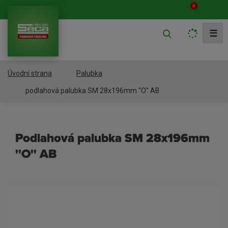
0
V
☰
y
h
Úvodní strana
Palubka
l
e
podlahová palubka SM 28x196mm ''O'' AB
d
a
podlahová palubka SM 28x196mm
t
''O'' AB