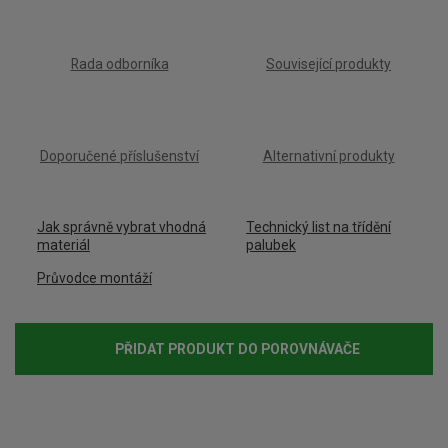
Rada odborníka
Související produkty
Doporučené příslušenství
Alternativní produkty
Jak správně vybrat vhodná
Technický list na třídění
materiál
palubek
Průvodce montáží
PŘIDAT PRODUKT DO POROVNÁVAČE