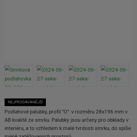
NEJPRODÁVANĚJŠÍ
Podlahové palubky, profil "O" v rozměru 28x196 mm v
AB kvalitě ze smrku. Palubky jsou určeny pro obklady v
interiéru
, a to vzhledem k malé tvrdosti smrku, do spíše
méně zatěžovaných prostorů.