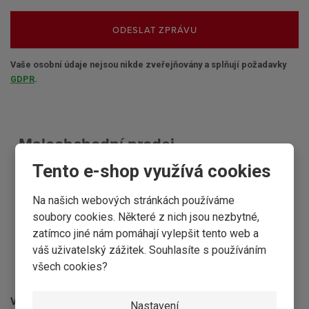
ODESLAT ZPRÁVU
Vaše osobní údaje nejsou nikde zveřejňovány a splňují požadavky
GDPR
.
Maloobchodní prodej
Tento e-shop využívá cookies
OTEVÍRACÍ DOBA
Na našich webových stránkách používáme
Pondělí:
7.30–16:30
soubory cookies. Některé z nich jsou nezbytné,
Úterý:
7.30–16:30
zatímco jiné nám pomáhají vylepšit tento web a
Středa:
7.30–16:30
váš uživatelský zážitek. Souhlasíte s používáním
Čtvrtek:
7.30–16:30
všech cookies?
Pátek:
7.30–16:30
Víkendy a svátky:
Zavřeno
Nastavení