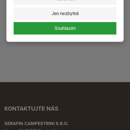
KONTAKTUJTE NÁS
Jen nezbytné
Husova 31, 517 24 Borohrádek
Souhlasím
+420 771 229 800
+420 773 772 106
KONTAKTUJTE NÁS
SERAFIN CAMPESTRINI S.R.O.