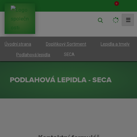
0
V
☰
y
h
Úvodní strana
Doplňkový Sortiment
Lepidla a tmely
l
e
SECA
Podlahová lepidla
d
a
PODLAHOVÁ LEPIDLA - SECA
t