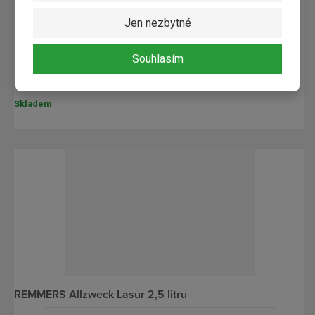
Jen nezbytné
REMMERS Allzweck Lasur 0,75 litru
Souhlasím
od
422,77 Kč / ks
Skladem
REMMERS Allzweck Lasur 2,5 litru