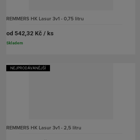
v
p
ý
i
REMMERS HK Lasur 3v1 - 0,75 litru
p
s
i
od
542,32 Kč / ks
s
Skladem
NEJPRODÁVANĚJŠÍ
REMMERS HK Lasur 3v1 - 2,5 litru