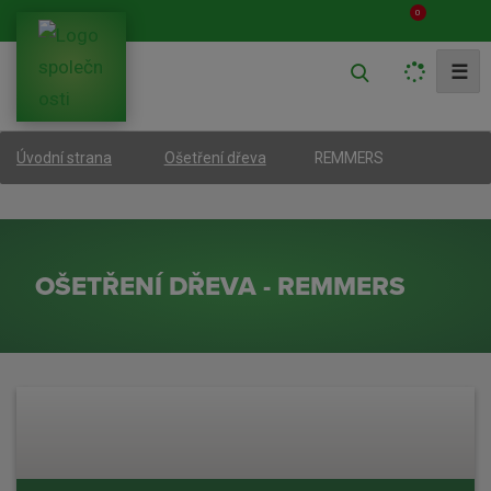
0
V
☰
y
h
REMMERS
Úvodní strana
Ošetření dřeva
l
e
d
a
OŠETŘENÍ DŘEVA - REMMERS
t