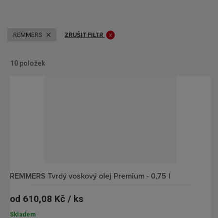
ZRUŠIT FILTR
REMMERS
10
položek
O
Ř
b
á
r
d
á
k
z
o
k
v
o
ý
v
v
REMMERS Tvrdý voskový olej Premium - 0,75 l
ý
ý
od
610,08 Kč / ks
v
p
ý
i
Skladem