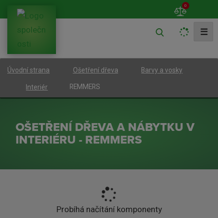
0
V
☰
y
h
Úvodní strana
Ošetření dřeva
Barvy a vosky
l
e
REMMERS
Interiér
d
a
OŠETŘENÍ DŘEVA A NÁBYTKU V
t
INTERIÉRU - REMMERS
Probíhá načítání komponenty