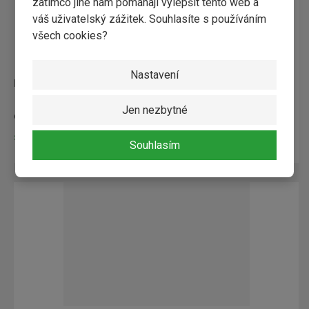
zatímco jiné nám pomáhají vylepšit tento web a
váš uživatelský zážitek. Souhlasíte s používáním
všech cookies?
Nastavení
REMMERS vosková lazura - 0,75 litru
Jen nezbytné
od
444,55 Kč / ks
Skladem
Souhlasím