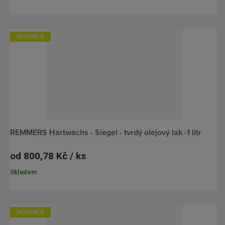
p
s
i
NOVINKA
s
REMMERS Hartwachs - Siegel - tvrdý olejový lak -1 litr
od
800,78 Kč / ks
Skladem
NOVINKA