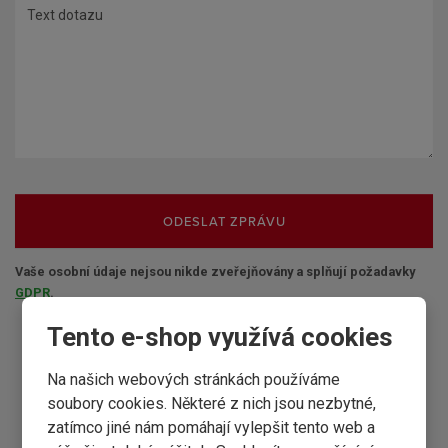
ODESLAT ZPRÁVU
Vaše osobní údaje nejsou nikde zveřejňovány a splňují požadavky
GDPR
.
Tento e-shop využívá cookies
Na našich webových stránkách používáme
Maloobchodní prodej
soubory cookies. Některé z nich jsou nezbytné,
zatímco jiné nám pomáhají vylepšit tento web a
OTEVÍRACÍ DOBA