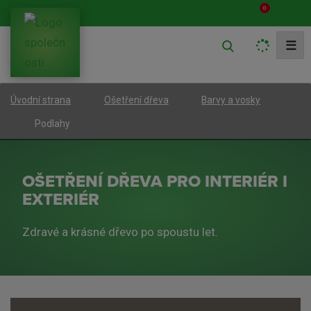
0
V
☰
y
h
Úvodní strana
Ošetření dřeva
Barvy a vosky
l
e
Podlahy
d
a
OŠETŘENÍ DŘEVA PRO INTERIÉR I
t
EXTERIÉR
Zdravé a krásné dřevo po spoustu let.