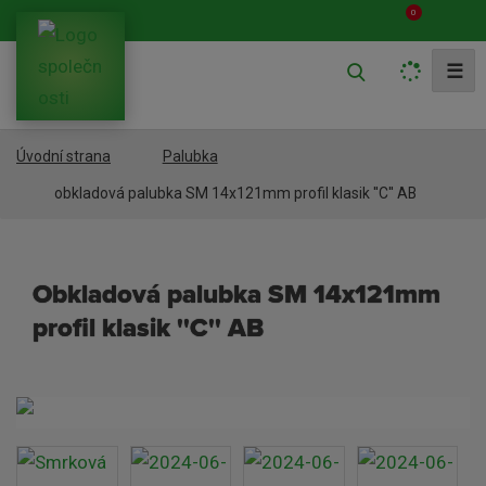
0
V
☰
y
h
Úvodní strana
Palubka
l
e
obkladová palubka SM 14x121mm profil klasik ''C'' AB
d
a
obkladová palubka SM 14x121mm
t
profil klasik ''C'' AB