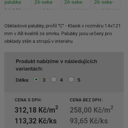
Obkladové palubky, profil "C" - Klasik v rozměru 14x121
mm v AB kvalitě ze smrku. Palubky jsou určeny pro
obklady stěn a stropů v interiéru.
Produkt nabízíme v následujících
variantách:
3
4
5
Délka
CENA S DPH
CENA BEZ DPH
2
2
312,18 Kč/m
258,00 Kč/m
113,32 Kč/ks
93,65 Kč/ks