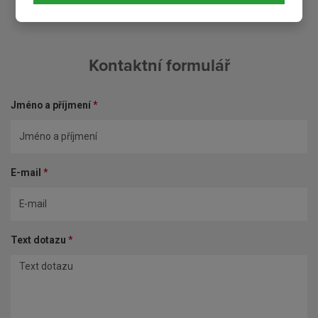
Kontaktní formulář
Jméno a příjmení
*
E-mail
*
Text dotazu
*