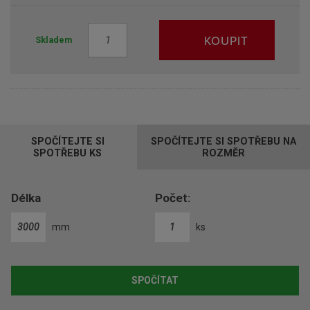
Z
KOUPIT
Skladem
m
ě
n
i
t
p
SPOČÍTEJTE SI
SPOČÍTEJTE SI SPOTŘEBU NA
o
SPOTŘEBU KS
ROZMĚR
č
e
t
Délka
Počet:
mm
ks
SPOČÍTAT