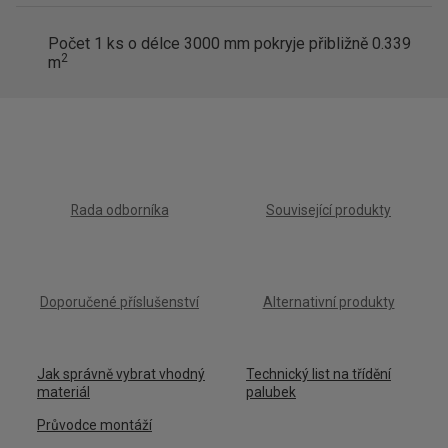
Počet
1
ks o délce 3000 mm pokryje přibližně
0.339
2
m
Rada odborníka
Související produkty
Doporučené příslušenství
Alternativní produkty
Jak správně vybrat vhodný
Technický list na třídění
materiál
palubek
Průvodce montáží