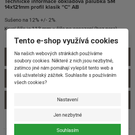
Technické informace obkladová palubka SM
14x121mm profil klasik ''C'' AB
Sušeno na 12% +/- 2%.
Krycí šíře je 113 mm = šíře po sesazení (bez pera).
Tento e-shop využívá cookies
Na našich webových stránkách používáme
ZOBRAZIT PŘÍSLUŠENSTVÍ
soubory cookies. Některé z nich jsou nezbytné,
zatímco jiné nám pomáhají vylepšit tento web a
váš uživatelský zážitek. Souhlasíte s používáním
ZOBRAZIT SOUVISEJÍCÍ PRODUKTY
všech cookies?
Nastavení
ZOBRAZIT ALTERNATIVNÍ PRODUKTY
Jen nezbytné
Souhlasím