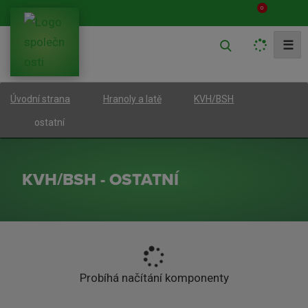
0
V
☰
y
h
Úvodní strana
Hranoly a latě
KVH/BSH
l
e
ostatní
d
a
KVH/BSH - OSTATNÍ
t
Probíhá načítání komponenty