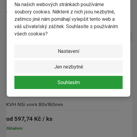
Na našich webových stránkách používáme
od
447,70 Kč / ks
soubory cookies. Některé z nich jsou nezbytné,
zatímco jiné nám pomáhají vylepšit tento web a
Skladem
váš uživatelský zážitek. Souhlasíte s používáním
všech cookies?
Nastavení
Jen nezbytné
Souhlasím
KVH NSi smrk 80x160mm
od
597,74 Kč / ks
Skladem