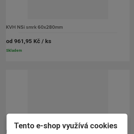
KVH NSi smrk 60x280mm
od
961,95 Kč / ks
Skladem
Tento e-shop využívá cookies
KVH NSi smrk 80x120mm