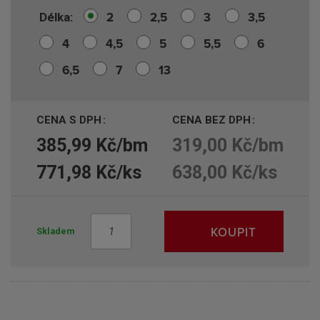
2
2,5
3
3,5
Délka
4
4,5
5
5,5
6
6,5
7
13
CENA S DPH
CENA BEZ DPH
385,99 Kč/bm
319,00 Kč/bm
771,98 Kč/ks
638,00 Kč/ks
Z
KOUPIT
Skladem
m
ě
n
i
t
p