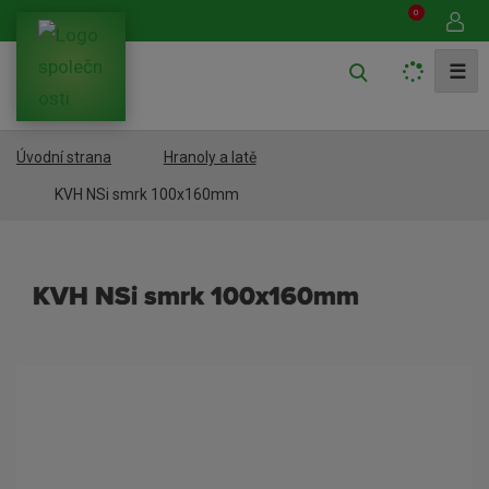
0
V
☰
y
h
Úvodní strana
Hranoly a latě
l
e
KVH NSi smrk 100x160mm
d
a
KVH NSi smrk 100x160mm
t