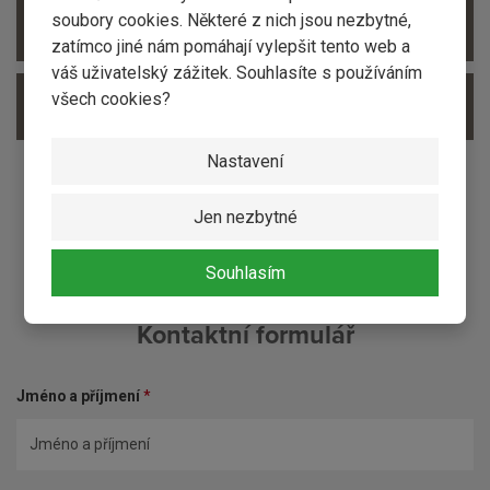
soubory cookies. Některé z nich jsou nezbytné,
ZOBRAZIT PŘÍSLUŠENSTVÍ
zatímco jiné nám pomáhají vylepšit tento web a
váš uživatelský zážitek. Souhlasíte s používáním
všech cookies?
ZOBRAZIT ALTERNATIVNÍ PRODUKTY
Nastavení
Jen nezbytné
Souhlasím
Kontaktní formulář
Jméno a příjmení
*