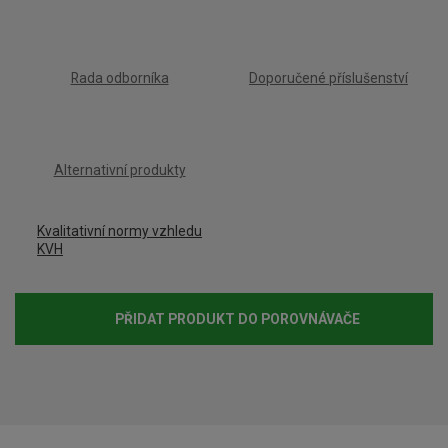
o
č
e
Rada odborníka
Doporučené příslušenství
t
Alternativní produkty
Kvalitativní normy vzhledu
KVH
PŘIDAT PRODUKT DO POROVNÁVAČE