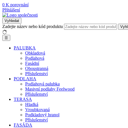
0
K porovnání
Přihlášení
Vyhledat
Zadejte název nebo kód produktu
Vyhl
☰
PALUBKA
Obkladová
Podlahová
Fasádní
Oboustranná
Příslušenství
PODLAHA
Podlahová palubka
Masivní podlahy Feelwood
Příslušenství
TERASA
Hladká
Vroubkovaná
Podkladový hranol
Příslušenství
FASÁDA