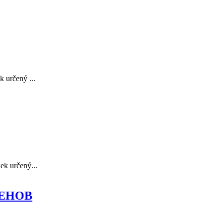
 určený ...
ek určený...
 GEHOB