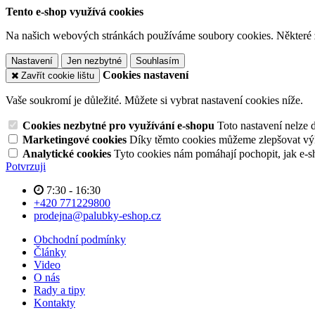
Tento e-shop využívá cookies
Na našich webových stránkách používáme soubory cookies. Některé z n
Nastavení
Jen nezbytné
Souhlasím
Cookies nastavení
Zavřít cookie lištu
Vaše soukromí je důležité. Můžete si vybrat nastavení cookies níže.
Cookies nezbytné pro využívání e-shopu
Toto nastavení nelze 
Marketingové cookies
Díky těmto cookies můžeme zlepšovat výko
Analytické cookies
Tyto cookies nám pomáhají pochopit, jak e-s
Potvrzuji
7:30 - 16:30
+420 771229800
prodejna@palubky-eshop.cz
Obchodní podmínky
Články
Video
O nás
Rady a tipy
Kontakty