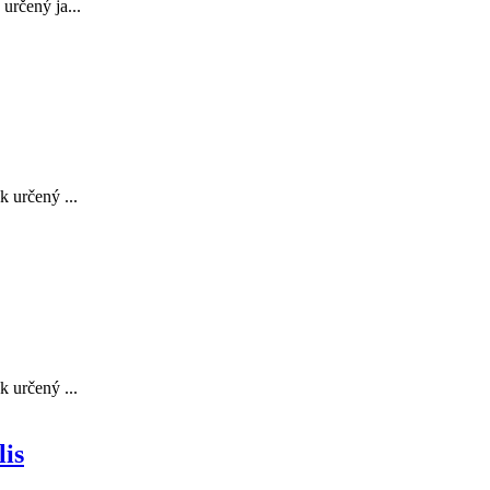
určený ja...
 určený ...
 určený ...
lis