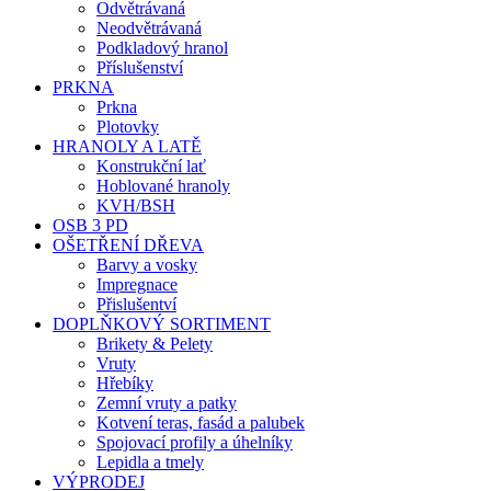
Odvětrávaná
Neodvětrávaná
Podkladový hranol
Příslušenství
PRKNA
Prkna
Plotovky
HRANOLY A LATĚ
Konstrukční lať
Hoblované hranoly
KVH/BSH
OSB 3 PD
OŠETŘENÍ DŘEVA
Barvy a vosky
Impregnace
Přislušentví
DOPLŇKOVÝ SORTIMENT
Brikety & Pelety
Vruty
Hřebíky
Zemní vruty a patky
Kotvení teras, fasád a palubek
Spojovací profily a úhelníky
Lepidla a tmely
VÝPRODEJ