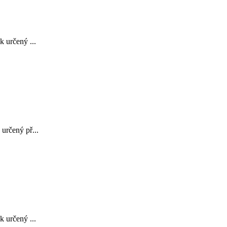
 určený ...
určený př...
 určený ...