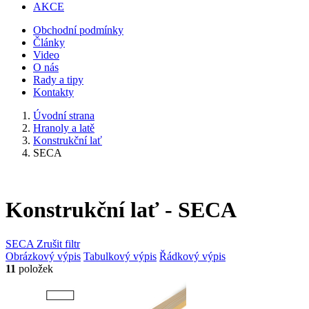
AKCE
Obchodní podmínky
Články
Video
O nás
Rady a tipy
Kontakty
Úvodní strana
Hranoly a latě
Konstrukční lať
SECA
Konstrukční lať - SECA
SECA
Zrušit filtr
Obrázkový výpis
Tabulkový výpis
Řádkový výpis
11
položek