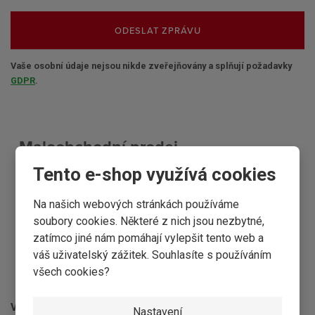
ODESLAT ZPRÁVU
Vaše osobní údaje nejsou nikde zveřejňovány a splňují požadavky
GDPR
.
Maloobchodní prodej
Tento e-shop využívá cookies
OTEVÍRACÍ DOBA
Na našich webových stránkách používáme
Pondělí:
7.30–16:30
soubory cookies. Některé z nich jsou nezbytné,
Úterý:
7.30–16:30
zatímco jiné nám pomáhají vylepšit tento web a
Středa:
7.30–16:30
váš uživatelský zážitek. Souhlasíte s používáním
Čtvrtek:
7.30–16:30
všech cookies?
Pátek:
7.30–16:30
Víkendy a svátky:
Zavřeno
Nastavení