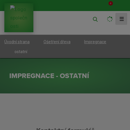
0
V
☰
y
h
Úvodní strana
Ošetření dřeva
Impregnace
l
e
ostatní
d
a
IMPREGNACE - OSTATNÍ
t