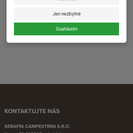
KONTAKTUJTE NÁS
Jen nezbytné
Husova 31, 517 24 Borohrádek
Souhlasím
+420 771 229 800
+420 773 772 106
KONTAKTUJTE NÁS
SERAFIN CAMPESTRINI S.R.O.