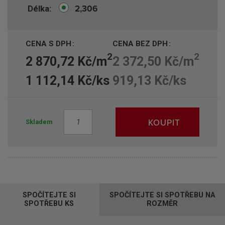
2,306
Délka
CENA S DPH
CENA BEZ DPH
2
2
2 870,72 Kč/m
2 372,50 Kč/m
1 112,14 Kč/ks
919,13 Kč/ks
Z
KOUPIT
Skladem
m
ě
n
i
t
p
SPOČÍTEJTE SI
SPOČÍTEJTE SI SPOTŘEBU NA
o
SPOTŘEBU KS
ROZMĚR
č
e