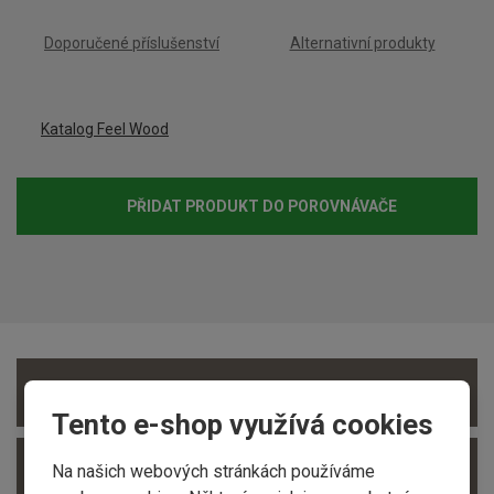
Doporučené příslušenství
Alternativní produkty
Katalog Feel Wood
PŘIDAT PRODUKT DO POROVNÁVAČE
ZOBRAZIT DETAILNÍ POPIS
Tento e-shop využívá cookies
ZOBRAZIT TECHNICKÉ PARAMETRY
Na našich webových stránkách používáme