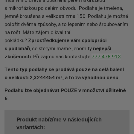
s mikrofázkou po celém obvodu. Podlaha je tmelena,
jemně broušena s velikostí zrna 150. Podlahu je možné
položit dvěma způsoby, a to lepením nebo šroubováním
na rošt.
Máte zájem o kvalitní
pokládku?
Zprostředkujeme vám
spolupráci
s podlaháři
, se kterými máme jenom ty
nejlepší
zkušenosti
. Při zájmu nás kontaktujte
777 478 913
Tento typ podlahy se prodává pouze na celá balení
o velikosti 2,3244454 m², a to za výhodnou cenu.
Podlahu lze objednávat POUZE v množství dělitelné
6.
Produkt nabízíme v následujících
variantách: