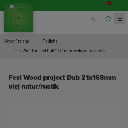
0
V
☰
y
h
Úvodní strana
Podlaha
l
e
Feel Wood project Dub 21x168mm olej natur/rustik
d
a
Feel Wood project Dub 21x168mm
t
olej natur/rustik