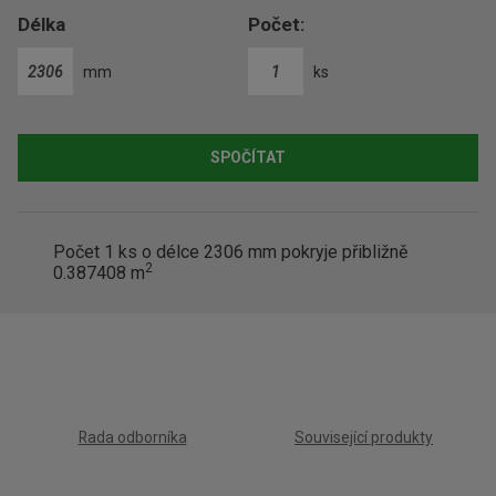
t
Délka
Počet:
mm
ks
SPOČÍTAT
Počet
1
ks o délce 2306 mm pokryje přibližně
2
0.387408
m
Rada odborníka
Související produkty