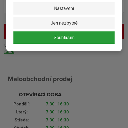
Nastavení
Jen nezbytné
ODESLAT ZPRÁVU
Souhlasím
Vaše osobní údaje nejsou nikde zveřejňovány a splňují požadavky
GDPR
.
Maloobchodní prodej
OTEVÍRACÍ DOBA
Pondělí:
7.30–16:30
Úterý:
7.30–16:30
Středa:
7.30–16:30