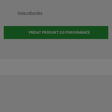
č
e
Rada odborníka
t
PŘIDAT PRODUKT DO POROVNÁVAČE