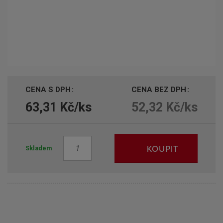
CENA S DPH
CENA BEZ DPH
63,31 Kč/ks
52,32 Kč/ks
Z
KOUPIT
Skladem
m
ě
n
i
t
p
o