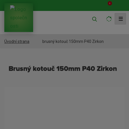
0
V
☰
y
h
brusný kotouč 150mm P40 Zirkon
Úvodní strana
l
e
d
brusný kotouč 150mm P40 Zirkon
a
t