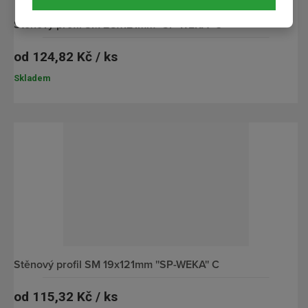
stěnový profil SM 28x121mm ''SP-WEKA'' C
od
124,82 Kč / ks
Skladem
stěnový profil SM 19x121mm ''SP-WEKA'' C
od
115,32 Kč / ks