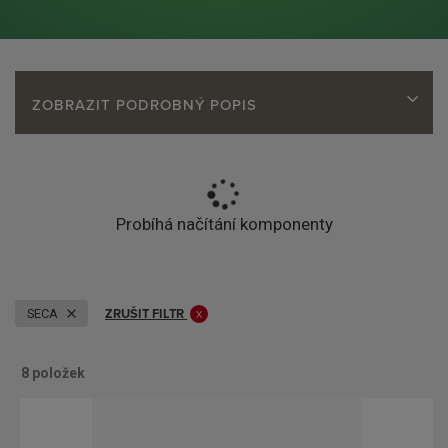
ZOBRAZIT PODROBNÝ POPIS
Probíhá načítání komponenty
ZRUŠIT FILTR
SECA
8
položek
O
Ř
b
á