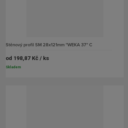
r
d
á
k
z
o
k
v
o
ý
v
v
stěnový profil SM 28x121mm ''WEKA 37'' C
ý
ý
od
198,87 Kč / ks
v
p
ý
i
Skladem
p
s
i
s