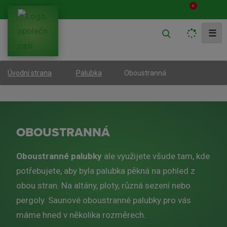
0
V
☰
y
h
Oboustranná
Úvodní strana
Palubka
l
e
d
a
OBOUSTRANNÁ
t
Oboustranné palubky
ale využijete všude tam, kde
potřebujete, aby byla palubka pěkná na pohled z
obou stran. Na altány, ploty, různá sezení nebo
pergoly. Saunové oboustranné palubky pro vás
máme hned v několika rozměrech.