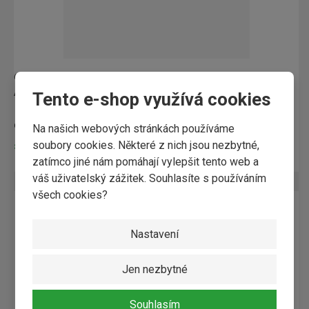
oboustranná palubka SM 28x170mm profil klasik ''C+O''
AB
Tento e-shop využívá cookies
od
410,58 Kč / ks
Na našich webových stránkách používáme
soubory cookies. Některé z nich jsou nezbytné,
Skladem
zatímco jiné nám pomáhají vylepšit tento web a
váš uživatelský zážitek. Souhlasíte s používáním
všech cookies?
Nastavení
Jen nezbytné
Souhlasím