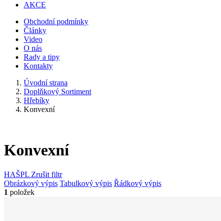
AKCE
Obchodní podmínky
Články
Video
O nás
Rady a tipy
Kontakty
Úvodní strana
Doplňkový Sortiment
Hřebíky
Konvexní
Konvexní
HAŠPL
Zrušit filtr
Obrázkový výpis
Tabulkový výpis
Řádkový výpis
1
položek