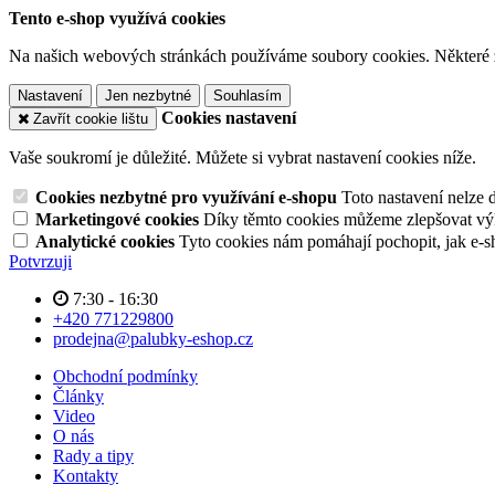
Tento e-shop využívá cookies
Na našich webových stránkách používáme soubory cookies. Některé z n
Nastavení
Jen nezbytné
Souhlasím
Cookies nastavení
Zavřít cookie lištu
Vaše soukromí je důležité. Můžete si vybrat nastavení cookies níže.
Cookies nezbytné pro využívání e-shopu
Toto nastavení nelze 
Marketingové cookies
Díky těmto cookies můžeme zlepšovat výko
Analytické cookies
Tyto cookies nám pomáhají pochopit, jak e-s
Potvrzuji
7:30 - 16:30
+420 771229800
prodejna@palubky-eshop.cz
Obchodní podmínky
Články
Video
O nás
Rady a tipy
Kontakty