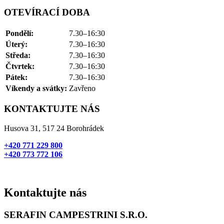
OTEVÍRACÍ DOBA
Pondělí:
7.30–16:30
Úterý:
7.30–16:30
Středa:
7.30–16:30
Čtvrtek:
7.30–16:30
Pátek:
7.30–16:30
Víkendy a svátky:
Zavřeno
KONTAKTUJTE NÁS
Husova 31, 517 24 Borohrádek
+420 771 229 800
+420 773 772 106
Kontaktujte nás
SERAFIN CAMPESTRINI S.R.O.