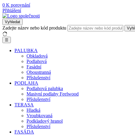
0
K porovnání
Přihlášení
Vyhledat
Zadejte název nebo kód produktu
Vyhl
☰
PALUBKA
Obkladová
Podlahová
Fasádní
Oboustranná
Příslušenství
PODLAHA
Podlahová palubka
Masivní podlahy Feelwood
Příslušenství
TERASA
Hladká
Vroubkovaná
Podkladový hranol
Příslušenství
FASÁDA