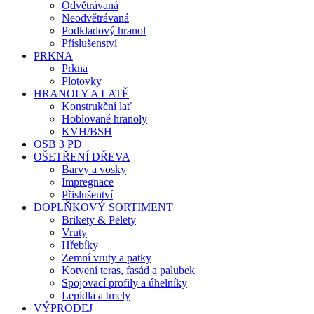
Odvětrávaná
Neodvětrávaná
Podkladový hranol
Příslušenství
PRKNA
Prkna
Plotovky
HRANOLY A LATĚ
Konstrukční lať
Hoblované hranoly
KVH/BSH
OSB 3 PD
OŠETŘENÍ DŘEVA
Barvy a vosky
Impregnace
Přislušentví
DOPLŇKOVÝ SORTIMENT
Brikety & Pelety
Vruty
Hřebíky
Zemní vruty a patky
Kotvení teras, fasád a palubek
Spojovací profily a úhelníky
Lepidla a tmely
VÝPRODEJ