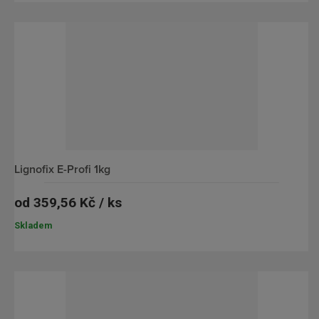
i
s
lignofix E-Profi 1kg
od
359,56 Kč / ks
Skladem