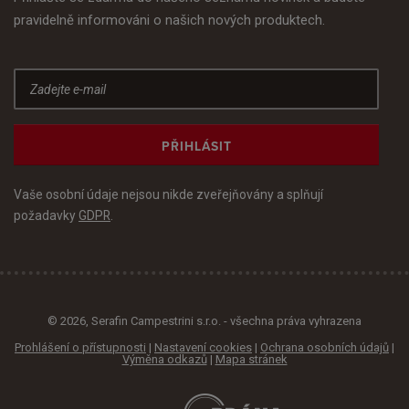
pravidelně informováni o našich nových produktech.
PŘIHLÁSIT
Vaše osobní údaje nejsou nikde zveřejňovány a splňují
požadavky
GDPR
.
© 2026, Serafin Campestrini s.r.o. - všechna práva vyhrazena
Prohlášení o přístupnosti
|
Nastavení cookies
|
Ochrana osobních údajů
|
Výměna odkazů
|
Mapa stránek
E